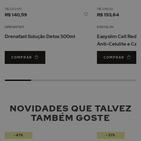
R$ 222,90
R$ 218,02
Adicionar
R$ 140,59
R$ 153,64
à
Lista
DRENAFAST
EASYSLIM
de
Drenafast Solução Detox 500ml
Easyslim Cell Redu
Desejos
Anti-Celulite e Cas
COMPRAR
COMPRAR
NOVIDADES QUE TALVEZ
TAMBÉM GOSTE
-41%
-31%