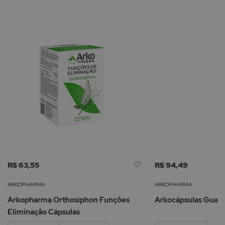
Adicionar
R$ 63,55
R$ 94,49
à
Lista
ARKOPHARMA
ARKOPHARMA
de
Arkopharma Orthosiphon Funções
Arkocápsulas Guara
Desejos
Eliminação Cápsulas