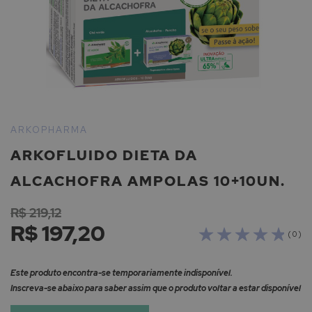
Saltar
para
ARKOPHARMA
o
ARKOFLUIDO DIETA DA
início
da
ALCACHOFRA AMPOLAS 10+10UN.
Galeria
de
R$ 219,12
imagens
R$ 197,20
( 0 )
Este produto encontra-se temporariamente indisponível.
Inscreva-se abaixo para saber assim que o produto voltar a estar disponível