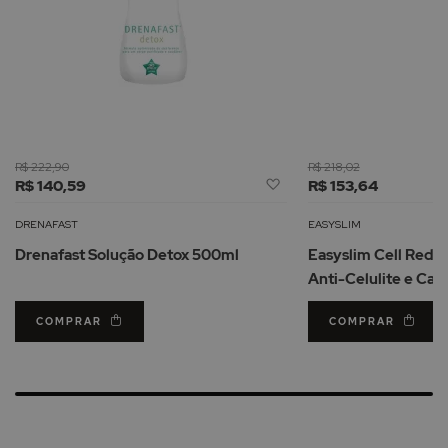
R$ 222,90
R$ 218,02
Adicionar
R$ 140,59
R$ 153,64
à
Lista
DRENAFAST
EASYSLIM
de
Drenafast Solução Detox 500ml
Easyslim Cell Redu
Desejos
Anti-Celulite e Cas
COMPRAR
COMPRAR