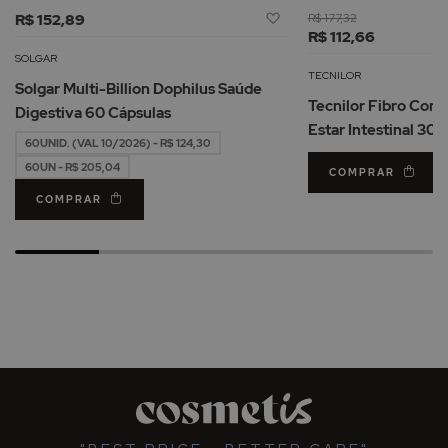
Adicionar
R$ 152,89
R$ 177,32
à
R$ 112,66
Lista
SOLGAR
de
TECNILOR
Solgar Multi-Billion Dophilus Saúde
Desejos
Tecnilor Fibro Com
Digestiva 60 Cápsulas
Estar Intestinal 30u
60UNID. (VAL 10/2026) - R$ 124,30
60UN - R$ 205,04
COMPRAR
COMPRAR