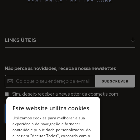
"BEST PRICE - BETTER CARE"
LINKS ÚTEIS
Não perca as novidades, receba a nossa newsletter.
Inscreva-
SUBSCREVER
se
na
Sim, desejo receber a newsletter da cosmetis com
Newsletter:
promoções, campanhas e novidades.
Este website utiliza cookies
Utilizamos cookies para melhorar a sua
experiência de navegação e fornecer
conteúdo e publicidade personalizados. Ao
clicar em "Aceitar Todos", concorda com o