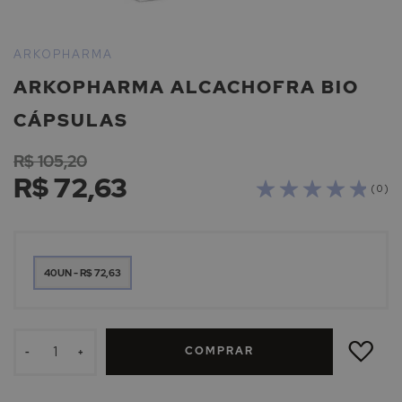
Saltar
para
ARKOPHARMA
o
ARKOPHARMA ALCACHOFRA BIO
início
da
CÁPSULAS
Galeria
de
R$ 105,20
imagens
R$ 72,63
( 0 )
40UN - R$ 72,63
ADICIONAR
À
COMPRAR
LISTA
-
+
DE
DESEJOS