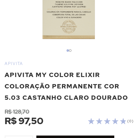
Saltar
para
APIVITA
o
APIVITA MY COLOR ELIXIR
início
da
COLORAÇÃO PERMANENTE COR
Galeria
de
5.03 CASTANHO CLARO DOURADO
imagens
R$ 128,70
R$ 97,50
( 0 )
ADICIONAR