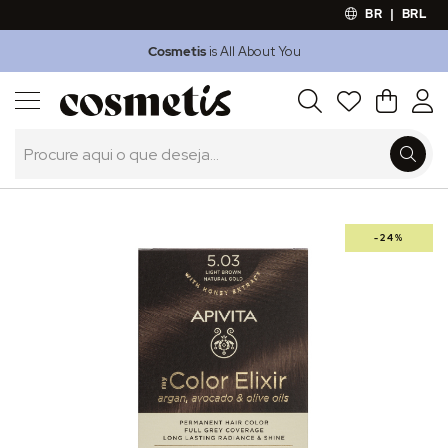
BR
|
BRL
Cosmetis
is All About You
Outlet
Procura
O Meu 
Marcas
Presentes
Minoxicapil
Saltar
-24%
para
o
final
da
Galeria
de
imagens