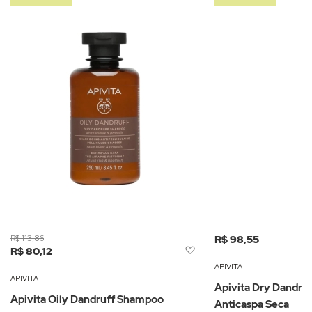
R$ 113,86
R$ 98,55
Adicionar
R$ 80,12
à
APIVITA
Lista
APIVITA
Apivita Dry Dandru
de
Apivita Oily Dandruff Shampoo
Anticaspa Seca
Desejos