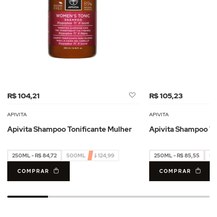
Adicionar
R$ 104,21
R$ 105,23
à
Lista
APIVITA
APIVITA
de
Apivita Shampoo Tonificante Mulher
Apivita Shampoo T
Desejos
250ML - R$ 84,72
500ML - R$ 124,99
250ML - R$ 85,55
50
COMPRAR
COMPRAR