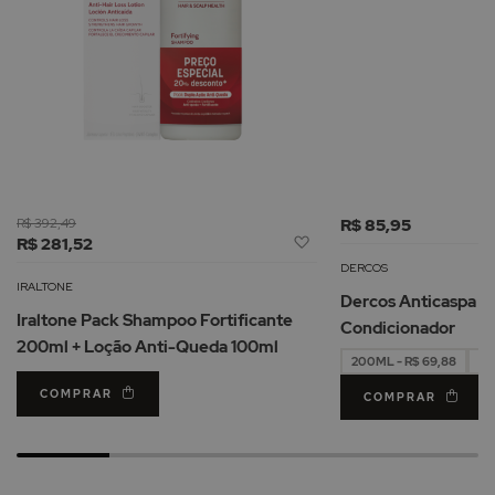
R$ 392,49
R$ 85,95
Adicionar
R$ 281,52
à
DERCOS
Lista
IRALTONE
Dercos Anticaspa 
de
Iraltone Pack Shampoo Fortificante
Condicionador
Desejos
200ml + Loção Anti-Queda 100ml
200ML - R$ 69,88
40
COMPRAR
COMPRAR