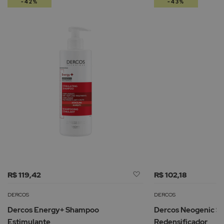
-42%
-43%
Adicionar
R$ 119,42
R$ 102,18
à
Lista
DERCOS
DERCOS
de
Dercos Energy+ Shampoo
Dercos Neogenic 
Desejos
Estimulante
Redensificador