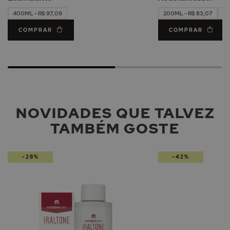
400ML - R$ 97,09
200ML - R$ 83,07
40
COMPRAR
COMPRAR
NOVIDADES QUE TALVEZ
TAMBÉM GOSTE
-28%
-42%