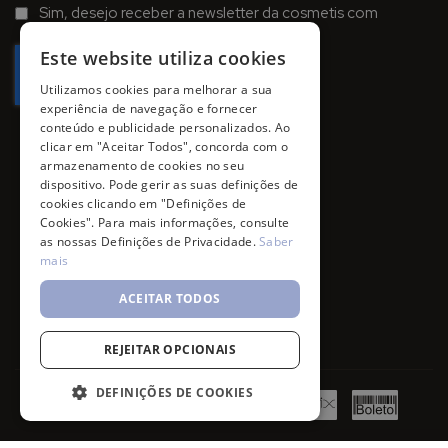
na
Sim, desejo receber a newsletter da cosmetis com
Newsletter:
promoções, campanhas e novidades.
Este website utiliza cookies
Utilizamos cookies para melhorar a sua
experiência de navegação e fornecer
conteúdo e publicidade personalizados. Ao
clicar em "Aceitar Todos", concorda com o
armazenamento de cookies no seu
dispositivo. Pode gerir as suas definições de
cookies clicando em "Definições de
Cookies". Para mais informações, consulte
as nossas Definições de Privacidade.
Saber
mais
ACEITAR TODOS
REJEITAR OPCIONAIS
DEFINIÇÕES DE COOKIES