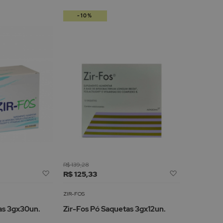
-10%
R$ 139,28
Adicionar
Adicionar
R$ 125,33
à
à
Lista
Lista
ZIR-FOS
de
de
as 3gx30un.
Zir-Fos Pó Saquetas 3gx12un.
Desejos
Desejos