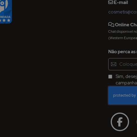
E-mail
cosmetis@cos
Online Ch
Chat disponível nos 
(Western Europe
Não perca as 
Inscreva-
se
na
Sim, dese
Newsletter:
campanhas