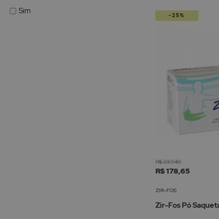
Sim
-25%
R$ 237,40
R$ 178,65
ZIR-FOS
Zir-Fos Pó Saquet