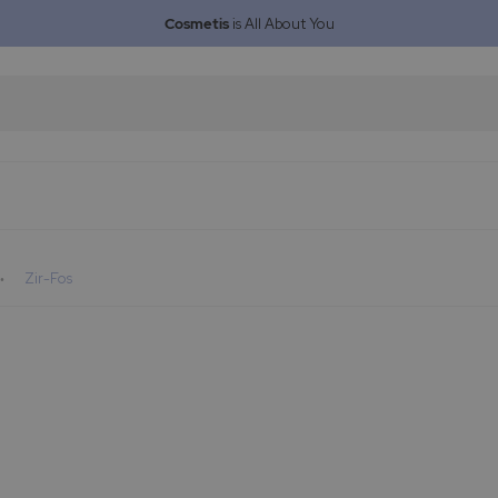
Cosmetis
is All About You
Zir-Fos