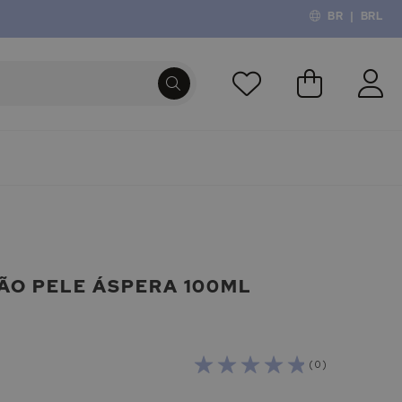
BR
|
BRL
O Meu Carri
PROCURA
ÃO PELE ÁSPERA 100ML
( 0 )