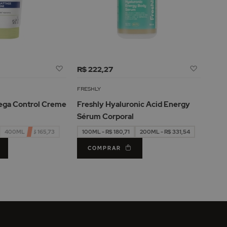
Adicionar
Adicion
R$ 222,27
à
à
Lista
Lista
FRESHLY
de
de
ga Control Creme
Freshly Hyaluronic Acid Energy
Desejos
Desejos
Sérum Corporal
400ML - R$ 165,73
100ML - R$ 180,71
200ML - R$ 331,54
COMPRAR