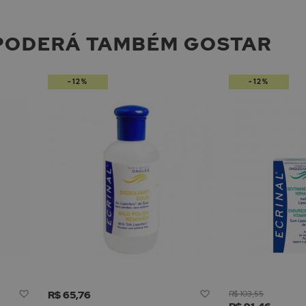
PODERÁ TAMBÉM GOSTAR
-12%
-12%
Adicionar
Adicionar
R$ 65,76
R$ 103,55
à
à