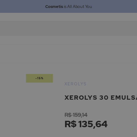
Cosmetis
is All About You
-15%
XEROLYS
XEROLYS 30 EMULS
R$ 159,14
R$ 135,64