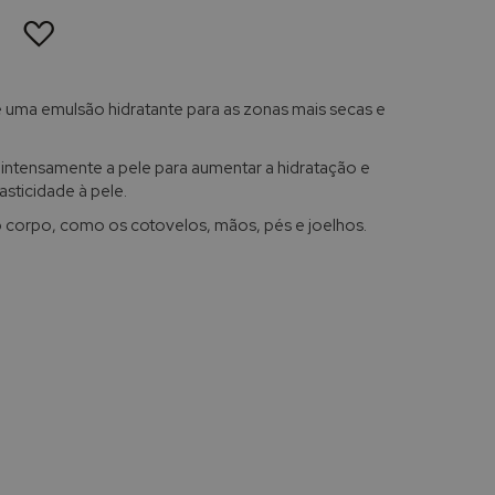
ADICIONAR
À
LISTA
DE
DESEJOS
 uma emulsão hidratante para as zonas mais secas e
 intensamente a pele para aumentar a hidratação e
asticidade à pele.
o corpo, como os cotovelos, mãos, pés e joelhos.