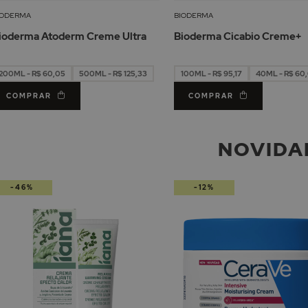
Lista
IODERMA
BIODERMA
de
ioderma Atoderm Creme Ultra
Bioderma Cicabio Creme+
Desejos
200ML - R$ 60,05
500ML - R$ 125,33
100ML - R$ 95,17
40ML - R$ 60
COMPRAR
COMPRAR
NOVIDA
-46%
-12%