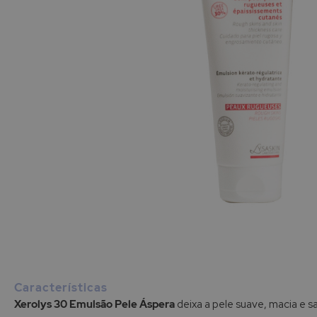
Saltar
para
o
início
Características
da
Xerolys 30 Emulsão Pele Áspera
deixa a pele suave, macia e s
Galeria