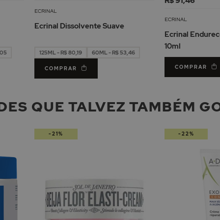
R$ 91,46
Lista
Lista
ECRINAL
de
de
ECRINAL
Ecrinal Dissolvente Suave
Desejos
Desejos
Ecrinal Endure
10ml
,05
125ML - R$ 80,19
60ML - R$ 53,46
COMPRAR
COMPRAR
DES QUE TALVEZ TAMBÉM G
-21%
-22%