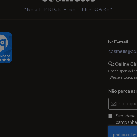
"BEST PRICE - BETTER CARE"
E-mail
cosmetis@cos
Online Ch
Chat disponível nos 
(Western Europe
Não perca as 
Inscreva-
se
na
Sim, dese
Newsletter:
campanhas