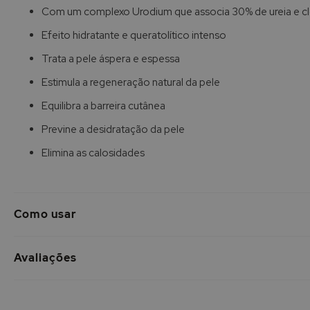
de
Com um complexo Urodium que associa 30% de ureia e cl
imagens
Efeito hidratante e queratolítico intenso
Trata a pele áspera e espessa
Estimula a regeneração natural da pele
Equilibra a barreira cutânea
Previne a desidratação da pele
Elimina as calosidades
Como usar
Avaliações