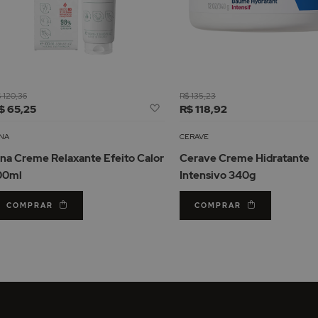
 120,36
R$ 135,23
Adicionar
$ 65,25
R$ 118,92
à
Lista
ANA
CERAVE
de
ana Creme Relaxante Efeito Calor
Cerave Creme Hidratante
Desejos
00ml
Intensivo 340g
COMPRAR
COMPRAR