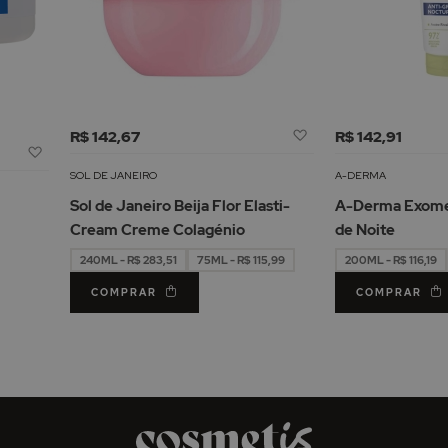
Adicionar
R$ 142,67
R$ 142,91
Adicionar
à
à
Lista
SOL DE JANEIRO
A-DERMA
Lista
de
Sol de Janeiro Beija Flor Elasti-
A-Derma Exome
de
Desejos
Cream Creme Colagénio
de Noite
Desejos
240ML - R$ 283,51
75ML - R$ 115,99
200ML - R$ 116,19
COMPRAR
COMPRAR