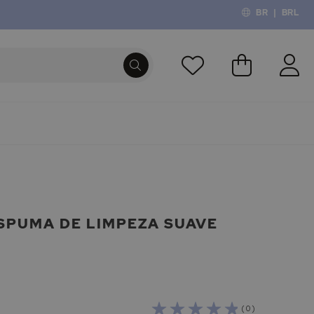
BR
|
BRL
O Meu Carri
PROCURA
SPUMA DE LIMPEZA SUAVE
( 0 )