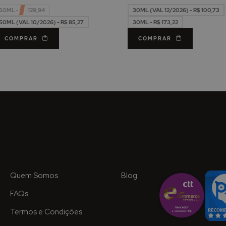
50ML - R$ 129,94
30ML (VAL 12/2026) - R$ 100,73
50ML (VAL 10/2026) - R$ 85,27
30ML - R$ 173,22
COMPRAR
COMPRAR
Quem Somos
Blog
FAQs
Termos e Condições