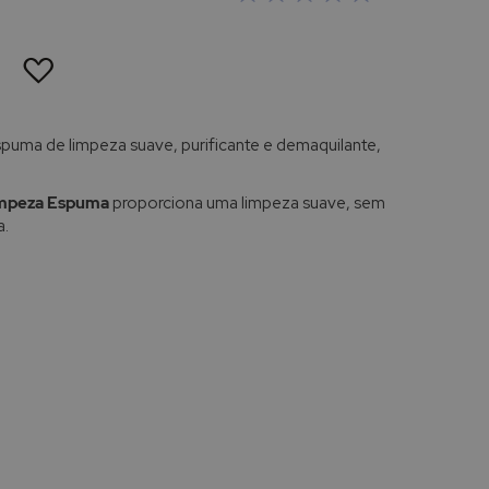
ADICIONAR
À
LISTA
DE
DESEJOS
puma de limpeza suave, purificante e demaquilante,
mpeza Espuma
proporciona uma limpeza suave, sem
a.