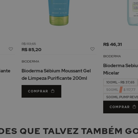
R$ 113,65
R$ 46,31
Adicionar
Adicionar
R$ 85,20
à
à
BIODERMA
Lista
Lista
BIODERMA
Bioderma Sebi
de
de
iante
Bioderma Sébium Moussant Gel
Micelar
Desejos
Desejos
de Limpeza Purificante 200ml
100ML - R$ 37,65
500ML - R$ 117,77
COMPRAR
500ML PUMP REVERS
COMPRAR
DES QUE TALVEZ TAMBÉM G