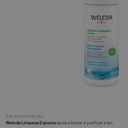
Saltar
para
o
início
Características
da
Weleda Limpeza Espuma
ajuda a limpar e purificar a tez.
Galeria