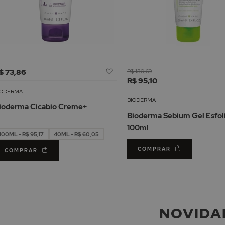
Adicionar
$ 73,86
R$ 130,69
à
R$ 95,10
Lista
IODERMA
de
BIODERMA
ioderma Cicabio Creme+
Desejos
Bioderma Sebium Gel Esfol
100ml
100ML - R$ 95,17
40ML - R$ 60,05
COMPRAR
COMPRAR
NOVIDA