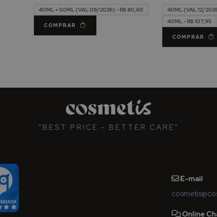
Micelar 50ml
Imperfeições 4
40ML + 50ML (VAL 09/2026) - R$ 80,60
40ML (VAL 12/2026)
40ML - R$ 107,95
COMPRAR
COMPRAR
"BEST PRICE - BETTER CARE"
E-mail
cosmetis@cos
Online Ch