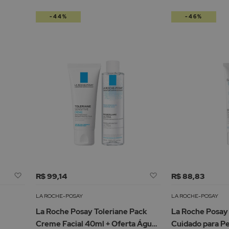
-44%
-46%
Adicionar
Adicionar
R$ 99,14
R$ 88,83
à
à
Lista
Lista
LA ROCHE-POSAY
LA ROCHE-POSAY
de
de
La Roche Posay Toleriane Pack
La Roche Posay
Desejos
Desejos
Creme Facial 40ml + Oferta Água
Cuidado para P