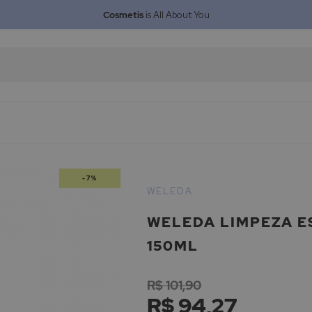
Cosmetis
is All About You
-7%
WELEDA
WELEDA LIMPEZA E
150ML
R$ 101,90
R$ 94,27