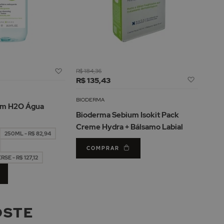
Adicionar
R$ 184,36
Adicion
à
R$ 135,43
à
Lista
Lista
de
BIODERMA
um H2O Água
de
Desejos
Bioderma Sebium Isokit Pack
Desejos
Creme Hydra + Bálsamo Labial
250ML - R$ 82,94
COMPRAR
E - R$ 127,12
OSTE