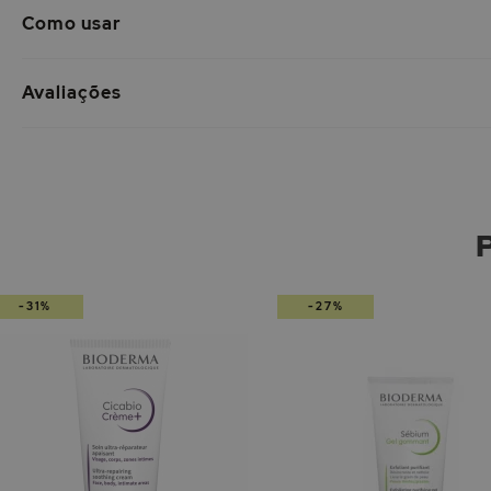
Como usar
Avaliações
-31%
-27%