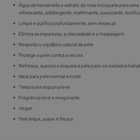
de
Água de hamamélis e extrato de rosa mosqueta para uma
imagens
refrescante, adstringente, reafirmante, suavizante, tonifica
Limpa e purifica profundamente, sem ressecar
Elimina as impurezas, a oleosidade e a maquiagem
Respeita o equilíbrio natural da pele
Protege a pele contra a secura
Refresca, suaviza e prepara a pele para os cuidados hidra
Ideal para pele normal a mista
Textura em espuma leve
Fragrância leve e revigorante
Vegan
Pele limpa, suave e fresca