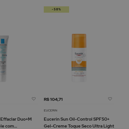
-58%
Adicionar
Adicion
R$ 104,71
à
à
Lista
Lista
EUCERIN
de
de
 Effaclar Duo+M
Eucerin Sun Oil-Control SPF50+
Desejos
Desejos
ele com
Gel-Creme Toque Seco Ultra Light