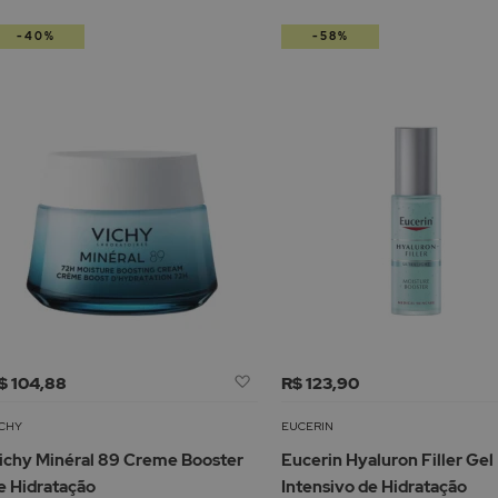
-40%
-58%
Adicionar
$ 104,88
R$ 123,90
à
Lista
ICHY
EUCERIN
de
ichy Minéral 89 Creme Booster
Eucerin Hyaluron Filler Gel
Desejos
e Hidratação
Intensivo de Hidratação