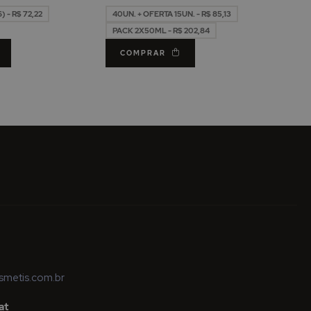
0ml
 - R$ 72,22
40UN. + OFERTA 15UN. - R$ 85,13
PACK 2X50ML - R$ 202,84
COMPRAR
metis.com.br
at