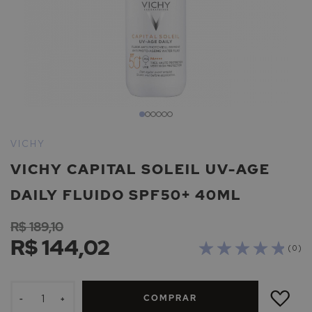
Saltar
para
VICHY
o
VICHY CAPITAL SOLEIL UV-AGE
início
da
DAILY FLUIDO SPF50+ 40ML
Galeria
de
R$ 189,10
imagens
R$ 144,02
( 0 )
ADICIONAR
À
COMPRAR
LISTA
-
+
DE
DESEJOS