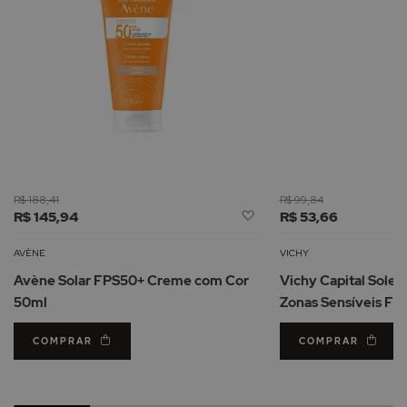
R$ 188,41
R$ 99,84
Adicionar
R$ 145,94
R$ 53,66
à
Lista
AVÈNE
VICHY
de
Avène Solar FPS50+ Creme com Cor
Vichy Capital Soleil
Desejos
50ml
Zonas Sensíveis FP
COMPRAR
COMPRAR