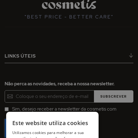
"BEST PRICE - BETTER CARE"
LINKS ÚTEIS
Não perca as novidades, receba a nossa newsletter.
Inscreva-
SUBSCREVER
se
na
Sim, desejo receber a newsletter da cosmetis com
Newsletter:
promoções, campanhas e novidades.
Este website utiliza cookies
Utilizamos cookies para melhorar a sua