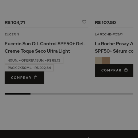
Adicionar
R$ 104,71
R$ 107,50
à
Lista
EUCERIN
LA ROCHE-POSAY
de
Eucerin Sun Oil-Control SPF50+ Gel-
La Roche Posay Ant
Desejos
Creme Toque Seco Ultra Light
SPF50+ Sérum com
40UN. + OFERTA 15UN. - R$ 85,13
PACK 2X50ML - R$ 202,84
COMPRAR
COMPRAR