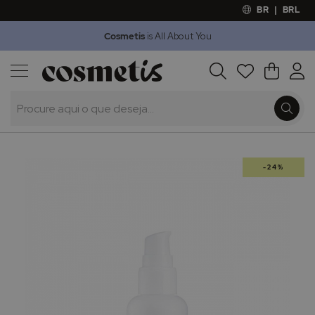
BR
|
BRL
Cosmetis
is All About You
Outlet
Procura
O Meu 
Marcas
Presentes
Minoxicapil
Saltar
-24%
para
o
final
da
Galeria
de
imagens