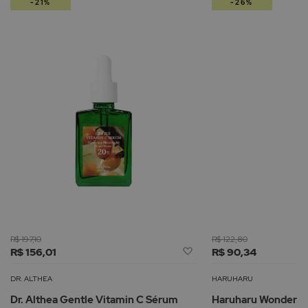
-21%
-26%
R$ 197,10
R$ 122,80
Adicionar
R$ 156,01
R$ 90,34
à
Lista
DR. ALTHEA
HARUHARU
de
Dr. Althea Gentle Vitamin C Sérum
Haruharu Wonder Tó
Desejos