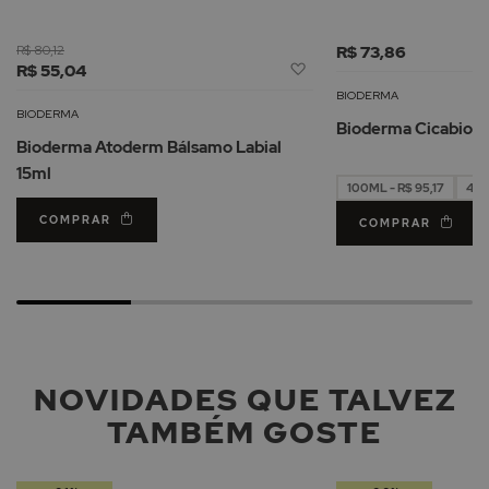
R$ 80,12
R$ 73,86
Adicionar
R$ 55,04
à
BIODERMA
Lista
BIODERMA
Bioderma Cicabio 
de
Bioderma Atoderm Bálsamo Labial
Desejos
15ml
100ML - R$ 95,17
40M
COMPRAR
COMPRAR
NOVIDADES QUE TALVEZ
TAMBÉM GOSTE