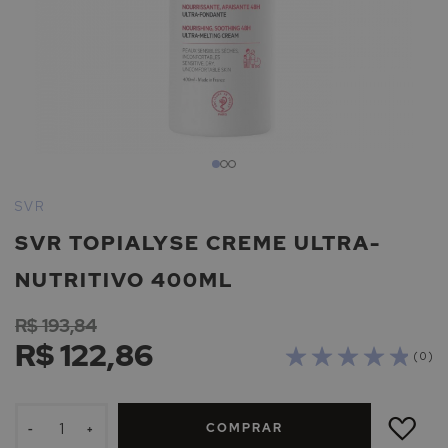
Saltar
para
SVR
o
SVR TOPIALYSE CREME ULTRA-
início
da
NUTRITIVO 400ML
Galeria
de
R$ 193,84
imagens
R$ 122,86
( 0 )
ADICIONAR
À
COMPRAR
LISTA
-
+
DE
DESEJOS