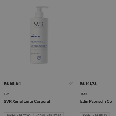
Adicionar
R$ 95,84
R$ 141,73
à
Lista
SVR
ISDIN
de
SVR Xerial Leite Corporal
Isdin Psorisdin Con
Desejos
200ML - R$ 77,92
400ML - R$ 127,94
200ML - R$ 115,23