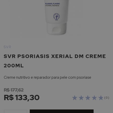
Saltar
para
SVR
o
SVR PSORIASIS XERIAL DM CREME
início
da
200ML
Galeria
de
Creme nutritivo e reparador para pele com psoríase
imagens
R$ 177,62
R$ 133,30
( 0 )
ADICIONAR
À