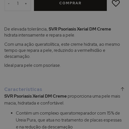
COMPRAR
LISTA
-
+
DE
DESEJOS
De elevada tolerância,
SVR Psoriasis Xerial DM Creme
hidrata intensamente e repara a pele.
Com uma ação queratolítica, este creme hidrata, ao mesmo
tempo que repara a pele, reduzindo a vermelhidão e
descamação.
Ideal para pele com psoríase.
Características
SVR Psoriasis Xerial DM Creme
proporciona uma pele mais
macia, hidratada e confortável.
Contém um complexo queratorreparador com 15% de
Ureia Pura, que atua no tratamento de placas espessas
e na redução da descamação