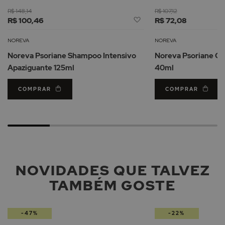
R$ 148,14
R$ 107,12
Adicionar
R$ 100,46
R$ 72,08
à
Lista
NOREVA
NOREVA
de
Noreva Psoriane Shampoo Intensivo
Noreva Psoriane Cr
Desejos
Apaziguante 125ml
40ml
COMPRAR
COMPRAR
NOVIDADES QUE TALVEZ
TAMBÉM GOSTE
-47%
-22%