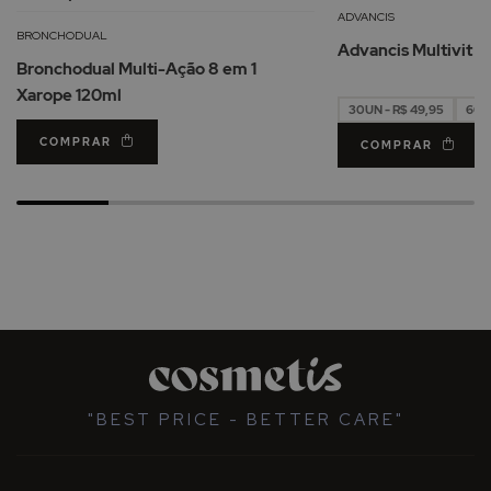
à
ADVANCIS
Lista
BRONCHODUAL
Advancis Multivit 
de
Bronchodual Multi-Ação 8 em 1
Desejos
Xarope 120ml
30UN - R$ 49,95
60UN
COMPRAR
COMPRAR
"BEST PRICE - BETTER CARE"