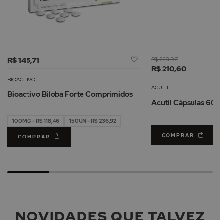
Adicionar
R$ 145,71
R$ 233,97
à
R$ 210,60
Lista
BIOACTIVO
de
ACUTIL
Bioactivo Biloba Forte Comprimidos
Desejos
Acutil Cápsulas 60u
100MG - R$ 118,46
150UN - R$ 236,92
COMPRAR
COMPRAR
NOVIDADES QUE TALVEZ