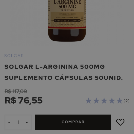
Saltar
para
SOLGAR
o
SOLGAR L-ARGININA 500MG
início
da
SUPLEMENTO CÁPSULAS 50UNID.
Galeria
de
R$ 117,09
imagens
R$ 76,55
( 0 )
ADICIONAR
À
COMPRAR
LISTA
-
+
DE
DESEJOS