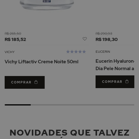
R$ 265,50
R$ 290,93
Adicionar
R$ 185,52
R$ 198,30
à
Lista
Avaliação:
EUCERIN
VICHY
de
100%
Eucerin Hyaluron-F
Vichy Liftactiv Creme Noite 50ml
Desejos
Dia Pele Normal a M
COMPRAR
COMPRAR
NOVIDADES QUE TALVEZ