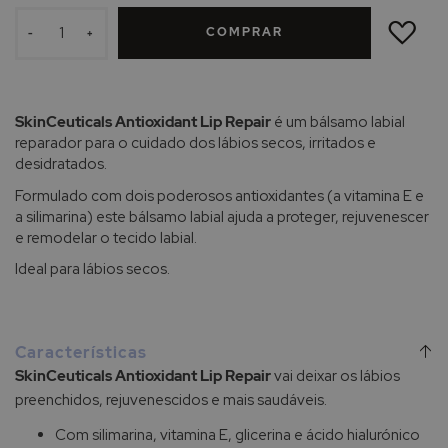
ADICIONAR
À
COMPRAR
LISTA
-
+
DE
DESEJOS
SkinCeuticals Antioxidant Lip Repair
é um bálsamo labial
reparador para o cuidado dos lábios secos, irritados e
desidratados.
Formulado com dois poderosos antioxidantes (a vitamina E e
a silimarina) este bálsamo labial ajuda a proteger, rejuvenescer
e remodelar o tecido labial.
Ideal para lábios secos.
Características
SkinCeuticals Antioxidant Lip Repair
vai deixar os lábios
preenchidos, rejuvenescidos e mais saudáveis.
Com silimarina, vitamina E, glicerina e ácido hialurónico