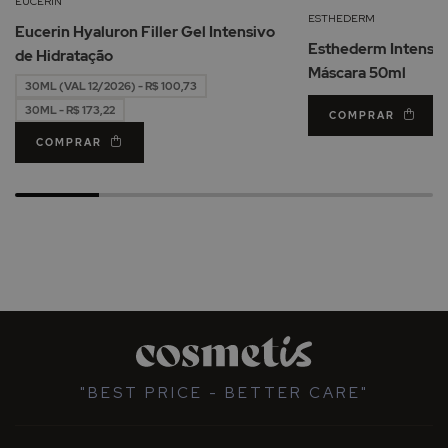
EUCERIN
de
ESTHEDERM
Eucerin Hyaluron Filler Gel Intensivo
Desejos
Esthederm Intensiv
de Hidratação
Máscara 50ml
30ML (VAL 12/2026) - R$ 100,73
30ML - R$ 173,22
COMPRAR
COMPRAR
"BEST PRICE - BETTER CARE"