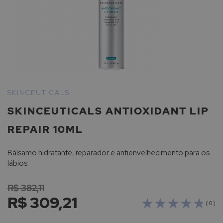
Saltar
para
SKINCEUTICALS
o
SKINCEUTICALS ANTIOXIDANT LIP
início
da
REPAIR 10ML
Galeria
de
Bálsamo hidratante, reparador e antienvelhecimento para os
imagens
lábios
R$ 382,11
R$ 309,21
( 0 )