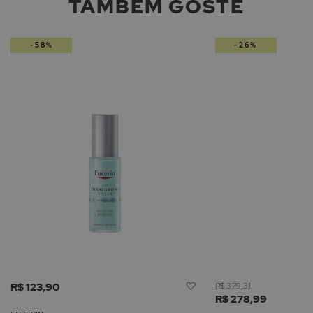
TAMBÉM GOSTE
-58%
-26%
Adicionar
R$ 123,90
R$ 379,31
à
R$ 278,99
Lista