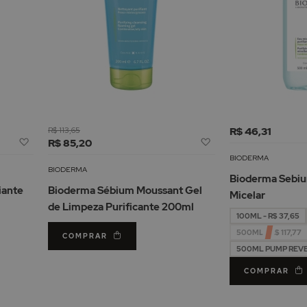
R$ 113,65
R$ 46,31
Adicionar
Adicionar
R$ 85,20
à
à
BIODERMA
Lista
Lista
BIODERMA
Bioderma Sebi
de
de
iante
Bioderma Sébium Moussant Gel
Micelar
Desejos
Desejos
de Limpeza Purificante 200ml
100ML - R$ 37,65
500ML - R$ 117,77
COMPRAR
500ML PUMP REVERS
COMPRAR