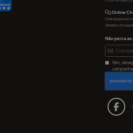
Online Ch
Chat disponível nos 
(Western Europe
Não perca as 
Inscreva-
se
na
Sim, dese
Newsletter:
campanhas