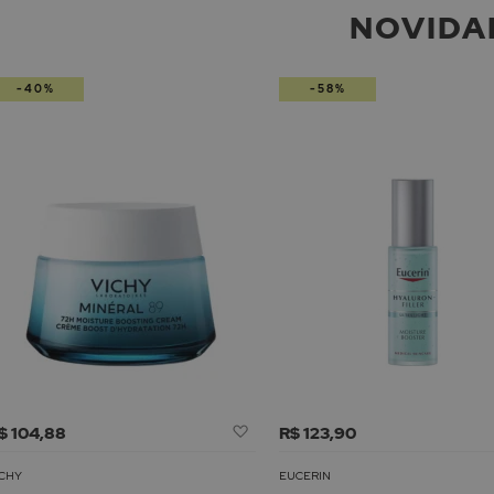
NOVIDA
-40%
-58%
Adicionar
$ 104,88
R$ 123,90
à
Lista
ICHY
EUCERIN