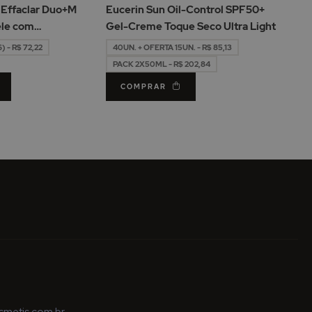
de
de
 Effaclar Duo+M
Eucerin Sun Oil-Control SPF50+
Desejos
Desejos
ele com
Gel-Creme Toque Seco Ultra Light
0ml
 - R$ 72,22
40UN. + OFERTA 15UN. - R$ 85,13
PACK 2X50ML - R$ 202,84
COMPRAR
metis.com.br