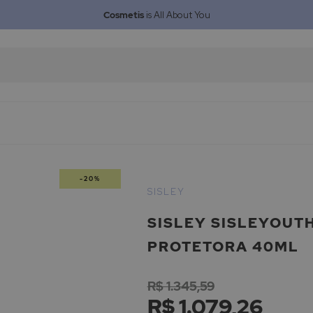
Cosmetis
is All About You
-20%
SISLEY
SISLEY SISLEYOUT
PROTETORA 40ML
R$ 1.345,59
R$ 1.079,26