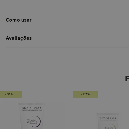
Como usar
Avaliações
-31%
-27%