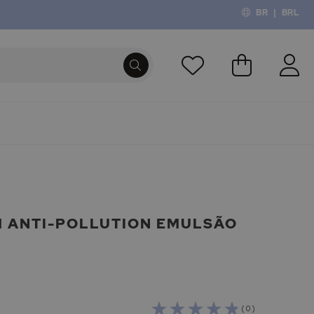
BR
|
BRL
O Meu Carri
PROCURA
H ANTI-POLLUTION EMULSÃO
( 0 )