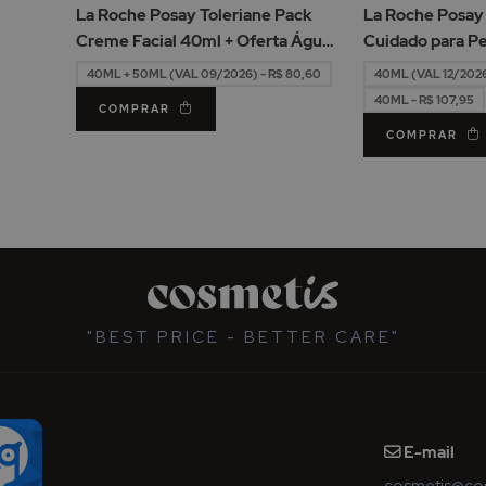
de
de
La Roche Posay Toleriane Pack
La Roche Posay
Desejos
Desejos
Creme Facial 40ml + Oferta Água
Cuidado para P
Micelar 50ml
Imperfeições 4
40ML + 50ML (VAL 09/2026) - R$ 80,60
40ML (VAL 12/2026)
40ML - R$ 107,95
COMPRAR
COMPRAR
"BEST PRICE - BETTER CARE"
E-mail
cosmetis@cos