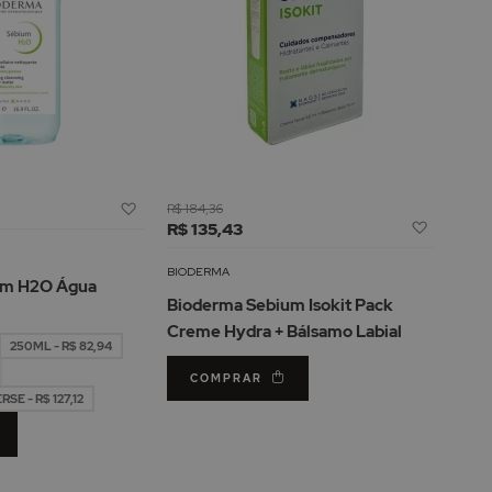
Adicionar
R$ 184,36
Adicion
à
R$ 135,43
à
Lista
Lista
de
BIODERMA
um H2O Água
de
Desejos
Bioderma Sebium Isokit Pack
Desejos
Creme Hydra + Bálsamo Labial
250ML - R$ 82,94
COMPRAR
E - R$ 127,12