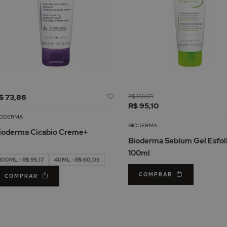
Adicionar
$ 73,86
R$ 130,69
à
R$ 95,10
Lista
IODERMA
de
BIODERMA
ioderma Cicabio Creme+
Desejos
Bioderma Sebium Gel Esfol
100ml
100ML - R$ 95,17
40ML - R$ 60,05
COMPRAR
COMPRAR