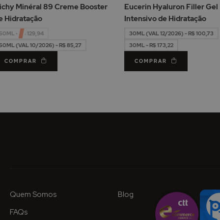
de
ichy Minéral 89 Creme Booster
Eucerin Hyaluron Filler Gel
Desejos
e Hidratação
Intensivo de Hidratação
50ML - R$ 129,94
30ML (VAL 12/2026) - R$ 100,73
50ML (VAL 10/2026) - R$ 85,27
30ML - R$ 173,22
COMPRAR
COMPRAR
Quem Somos
Blog
FAQs