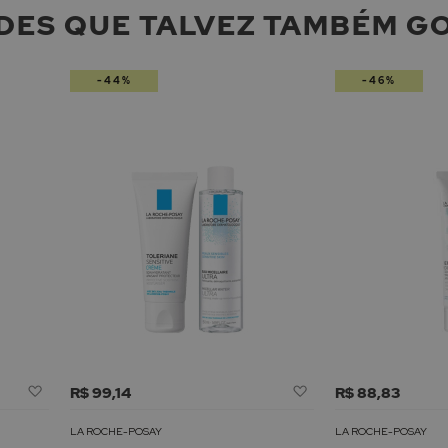
DES QUE TALVEZ TAMBÉM G
-44%
-46%
Adicionar
Adicionar
R$ 99,14
R$ 88,83
à
à
Lista
Lista
LA ROCHE-POSAY
LA ROCHE-POSAY