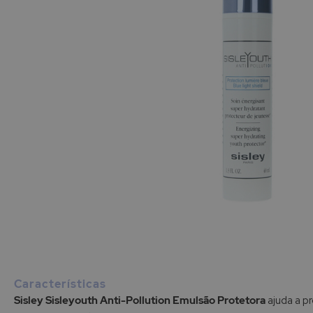
Saltar
para
o
início
Características
da
Sisley Sisleyouth Anti-Pollution Emulsão Protetora
ajuda a pro
Galeria