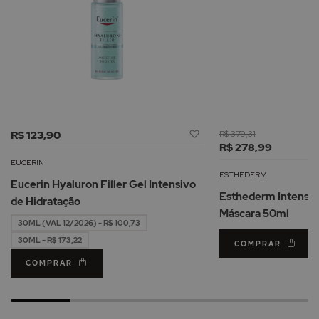
Adicionar
R$ 123,90
R$ 379,31
à
R$ 278,99
Lista
EUCERIN
de
ESTHEDERM
Eucerin Hyaluron Filler Gel Intensivo
Desejos
Esthederm Intensiv
de Hidratação
Máscara 50ml
30ML (VAL 12/2026) - R$ 100,73
30ML - R$ 173,22
COMPRAR
COMPRAR