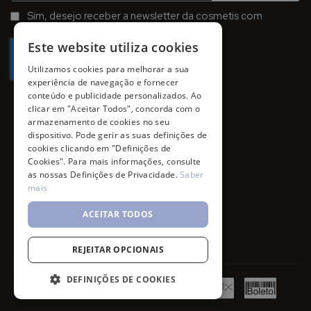
na
Sim, desejo receber a newsletter da cosmetis com
Newsletter:
promoções, campanhas e novidades.
Este website utiliza cookies
Utilizamos cookies para melhorar a sua
experiência de navegação e fornecer
conteúdo e publicidade personalizados. Ao
clicar em "Aceitar Todos", concorda com o
armazenamento de cookies no seu
dispositivo. Pode gerir as suas definições de
cookies clicando em "Definições de
Cookies". Para mais informações, consulte
as nossas Definições de Privacidade.
Saber
mais
ACEITAR TODOS
REJEITAR OPCIONAIS
DEFINIÇÕES DE COOKIES