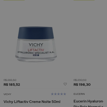
R$ 265,50
R$ 290,93
Adicionar
R$ 185,52
R$ 198,30
à
Lista
Avaliação:
EUCERIN
VICHY
de
100%
Eucerin Hyaluron-F
Vichy Liftactiv Creme Noite 50ml
Desejos
Dia Pele Normal a M