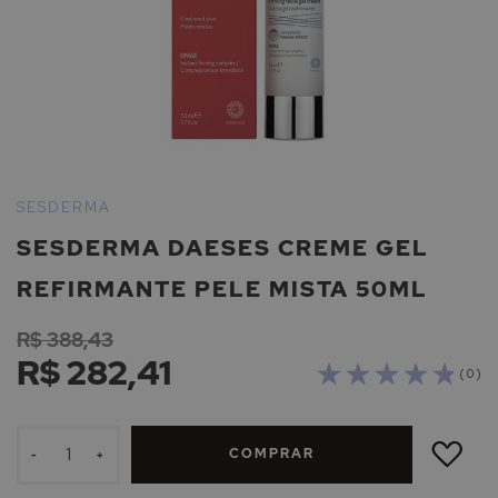
Saltar
para
SESDERMA
o
SESDERMA DAESES CREME GEL
início
da
REFIRMANTE PELE MISTA 50ML
Galeria
de
R$ 388,43
imagens
R$ 282,41
( 0 )
ADICIONAR
À
COMPRAR
LISTA
-
+
DE
DESEJOS