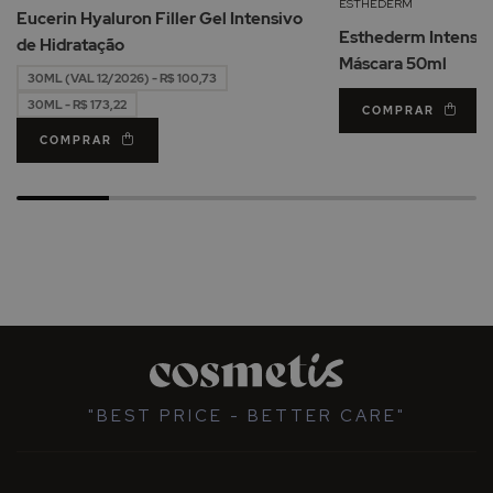
de
ESTHEDERM
Eucerin Hyaluron Filler Gel Intensivo
Desejos
Esthederm Intensiv
de Hidratação
Máscara 50ml
30ML (VAL 12/2026) - R$ 100,73
30ML - R$ 173,22
COMPRAR
COMPRAR
"BEST PRICE - BETTER CARE"