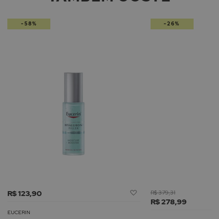
-58%
-26%
Adicionar
R$ 123,90
R$ 379,31
à
R$ 278,99
Lista
EUCERIN