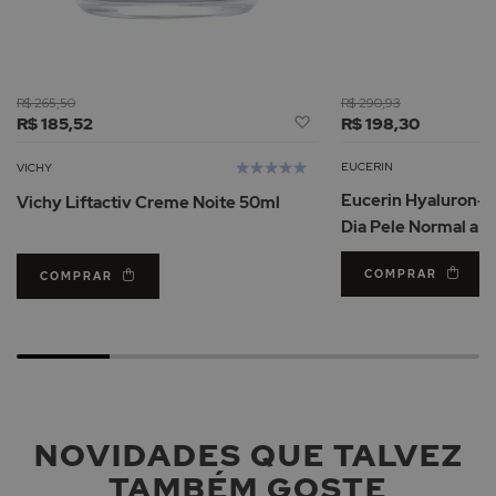
R$ 265,50
R$ 290,93
Adicionar
R$ 185,52
R$ 198,30
à
Lista
Avaliação:
EUCERIN
VICHY
de
100%
Eucerin Hyaluron-F
Vichy Liftactiv Creme Noite 50ml
Desejos
Dia Pele Normal a M
COMPRAR
COMPRAR
NOVIDADES QUE TALVEZ
TAMBÉM GOSTE