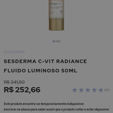
Saltar
para
SESDERMA
o
SESDERMA C-VIT RADIANCE
início
da
FLUIDO LUMINOSO 50ML
Galeria
de
R$ 341,50
imagens
R$ 252,66
( 0 )
Este produto encontra-se temporariamente indisponível.
Inscreva-se abaixo para saber assim que o produto voltar a estar disponível