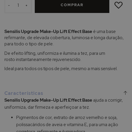
À
COMPRAR
LISTA
-
+
DE
DESEJOS
Sensilis Upgrade Make-Up Lift Effect Base
é uma base
refirmante, de elevada cobertura, luminosa e longa duração,
para todo o tipo de pele.
De efeito lifting, uniformiza e ilumina a tez, para um
rosto instantaneamente rejuvenescido.
Ideal para todos os tipos de pele, mesmo a mais sensível.
Características
Sensilis Upgrade Make-Up Lift Effect Base
ajuda a corrigir,
uniformiza, dar firmeza e aperfeiçoar a tez.
Pigmentos de cor, extrato de arroz vemelho e soja,
polissacáridos de aveia e vitamina E, para uma ação
corretora, refirmante e iluminadora