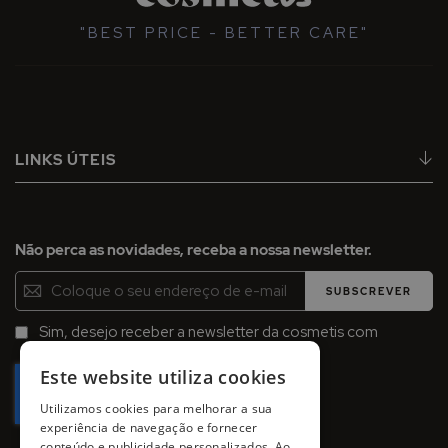
"BEST PRICE - BETTER CARE"
LINKS ÚTEIS
Não perca as novidades, receba a nossa newsletter.
Inscreva-
SUBSCREVER
se
na
Sim, desejo receber a newsletter da cosmetis com
Newsletter:
promoções, campanhas e novidades.
Este website utiliza cookies
Utilizamos cookies para melhorar a sua
experiência de navegação e fornecer
conteúdo e publicidade personalizados. Ao