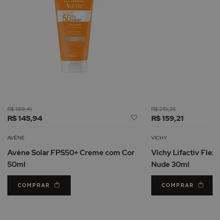
R$ 188,41
R$ 219,26
Adicionar
R$ 145,94
R$ 159,21
à
Lista
AVÈNE
VICHY
de
Avène Solar FPS50+ Creme com Cor
Vichy Lifactiv Flexi
Desejos
50ml
Nude 30ml
COMPRAR
COMPRAR