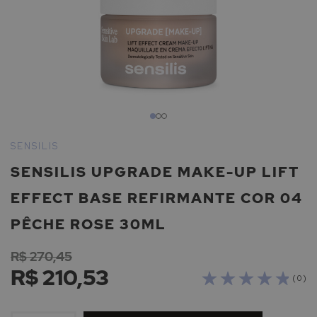
Saltar
para
SENSILIS
o
SENSILIS UPGRADE MAKE-UP LIFT
início
da
EFFECT BASE REFIRMANTE COR 04
Galeria
de
PÊCHE ROSE 30ML
imagens
R$ 270,45
R$ 210,53
( 0 )
ADICIONAR