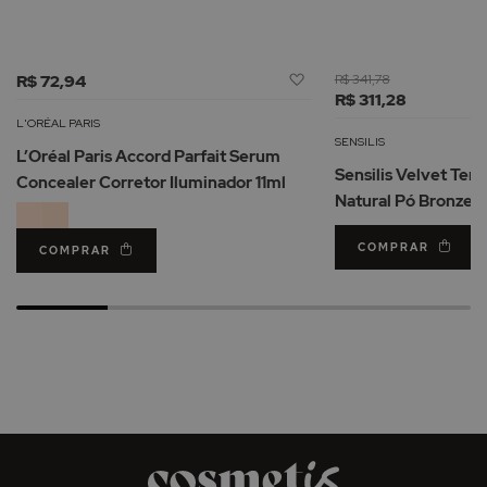
Adicionar
R$ 72,94
R$ 341,78
à
R$ 311,28
Lista
L'ORÉAL PARIS
de
SENSILIS
L’Oréal Paris Accord Parfait Serum
Desejos
Sensilis Velvet Ter
Concealer Corretor Iluminador 11ml
Natural Pó Bronzead
COMPRAR
COMPRAR