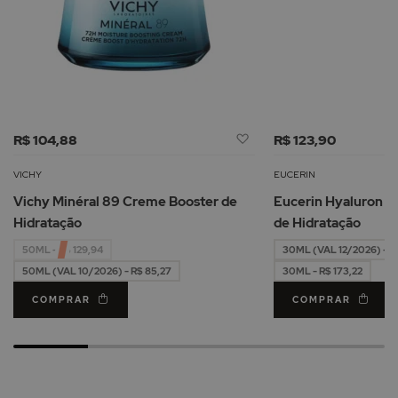
Adicionar
R$ 104,88
R$ 123,90
à
Lista
VICHY
EUCERIN
de
Vichy Minéral 89 Creme Booster de
Eucerin Hyaluron Fi
Desejos
Hidratação
de Hidratação
50ML - R$ 129,94
30ML (VAL 12/2026) - R
50ML (VAL 10/2026) - R$ 85,27
30ML - R$ 173,22
COMPRAR
COMPRAR