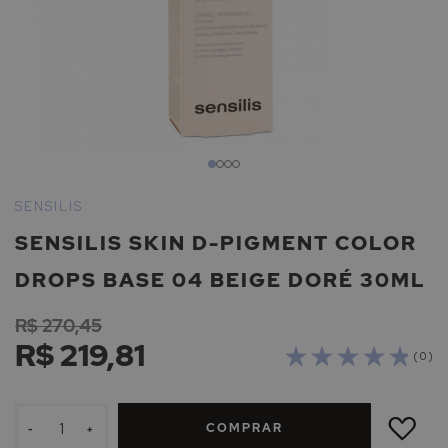
Saltar
para
SENSILIS
o
SENSILIS SKIN D-PIGMENT COLOR
início
da
DROPS BASE 04 BEIGE DORÉ 30ML
Galeria
de
R$ 270,45
imagens
R$ 219,81
( 0 )
ADICIONAR
À
COMPRAR
LISTA
-
+
DE
DESEJOS