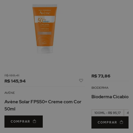
R$ 188,41
R$ 73,86
Adicionar
R$ 145,94
à
BIODERMA
Lista
AVÈNE
Bioderma Cicabio 
de
Avène Solar FPS50+ Creme com Cor
Desejos
50ml
100ML - R$ 95,17
40M
COMPRAR
COMPRAR