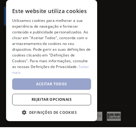
Newsletter:
promoções, campanhas e novidades.
Este website utiliza cookies
Utilizamos cookies para melhorar a sua
experiência de navegação e fornecer
conteúdo e publicidade personalizados. Ao
clicar em "Aceitar Todos", concorda com o
armazenamento de cookies no seu
dispositivo. Pode gerir as suas definições de
cookies clicando em "Definições de
Cookies". Para mais informações, consulte
as nossas Definições de Privacidade.
Saber
mais
ACEITAR TODOS
REJEITAR OPCIONAIS
DEFINIÇÕES DE COOKIES
Sensilis Skin D-Pigment Color Drops Base 04 Beige Doré 30ml