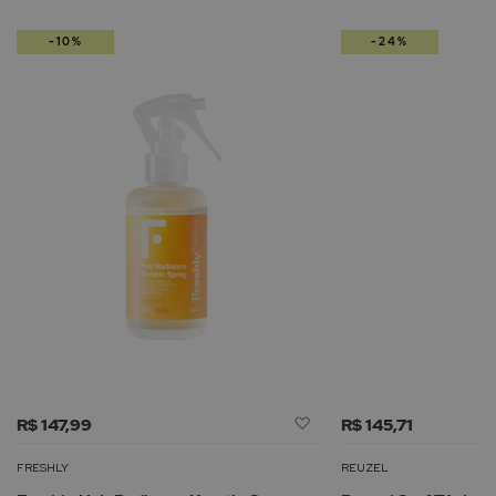
-10%
-24%
Adicionar
R$ 147,99
R$ 145,71
à
Lista
FRESHLY
REUZEL
de