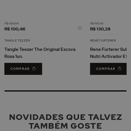
R$ 106,64
R$ 162,16
Adicionar
R$ 100,46
R$ 130,28
à
Lista
TANGLE TEEZER
RENÉ FURTERER
de
Tangle Teezer The Original Escova
Rene Furterer Subl
Desejos
Rosa 1un.
Nutri Activador Efe
100ml
COMPRAR
COMPRAR
NOVIDADES QUE TALVEZ
TAMBÉM GOSTE