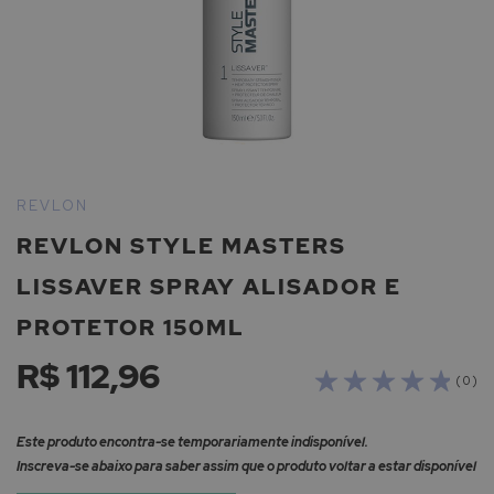
Saltar
para
REVLON
o
REVLON STYLE MASTERS
início
da
LISSAVER SPRAY ALISADOR E
Galeria
de
PROTETOR 150ML
imagens
R$ 112,96
( 0 )
Este produto encontra-se temporariamente indisponível.
Inscreva-se abaixo para saber assim que o produto voltar a estar disponível