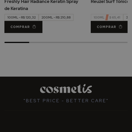
Freshly Hair Radiance Keratin Spray
Reuzel Surf Tónico 
Desejos
de Keratina
100ML - R$ 120,32
200ML - R$ 210,88
100ML - R$ 65,41
355
COMPRAR
COMPRAR
"BEST PRICE - BETTER CARE"