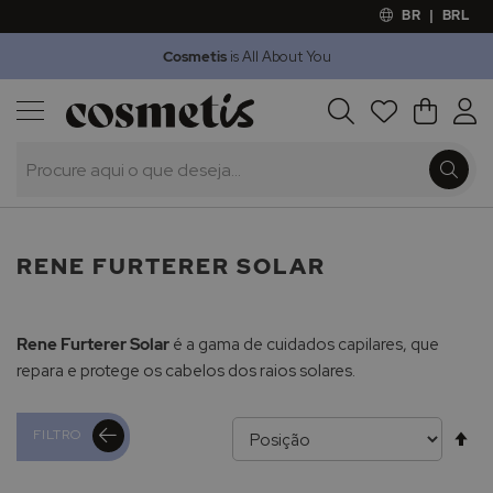
BR
|
BRL
Cosmetis
is All About You
Outlet
Procura
O Meu 
Marcas
Presentes
Minoxicapil
RENE FURTERER SOLAR
Rene Furterer Solar
é a gama de cuidados capilares, que
repara e protege os cabelos dos raios solares.
Al
FILTRO
pa