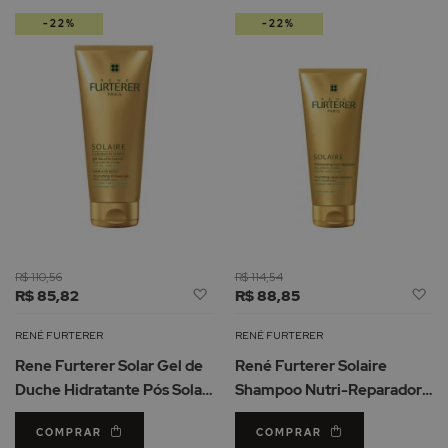
-22%
-22%
de
R$ 110,56
R$ 114,54
Adicionar
Ad
R$ 85,82
R$ 88,85
à
à
Lista
Li
RENÉ FURTERER
RENÉ FURTERER
de
d
Rene Furterer Solar Gel de
René Furterer Solaire
Desejos
De
Duche Hidratante Pós Solar
Shampoo Nutri-Reparador
200ml
200ml
COMPRAR
COMPRAR