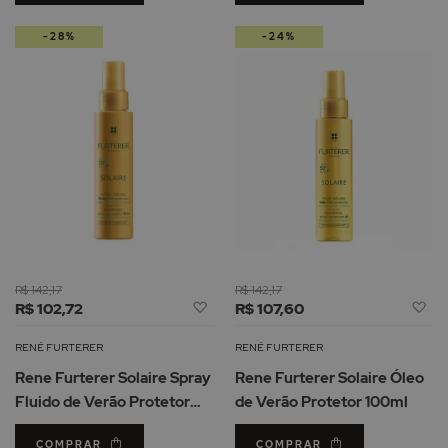
-28%
-24%
R$ 142,17
R$ 142,17
Adicionar
Ad
R$ 102,72
R$ 107,60
à
à
Lista
Li
RENÉ FURTERER
RENÉ FURTERER
de
d
Rene Furterer Solaire Spray
Rene Furterer Solaire Óleo
Desejos
De
Fluido de Verão Protetor
de Verão Protetor 100ml
100ml
COMPRAR
COMPRAR