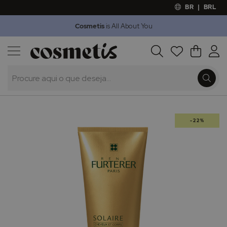
BR
|
BRL
Cosmetis
is All About You
Outlet
Procura
O Meu 
Marcas
Presentes
Minoxicapil
Saltar
-22%
para
o
final
da
Galeria
de
imagens