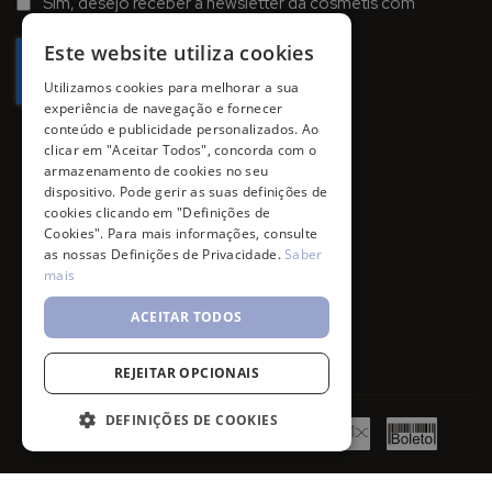
Sim, desejo receber a newsletter da cosmetis com
Newsletter:
promoções, campanhas e novidades.
Este website utiliza cookies
Utilizamos cookies para melhorar a sua
experiência de navegação e fornecer
conteúdo e publicidade personalizados. Ao
clicar em "Aceitar Todos", concorda com o
armazenamento de cookies no seu
dispositivo. Pode gerir as suas definições de
cookies clicando em "Definições de
Cookies". Para mais informações, consulte
as nossas Definições de Privacidade.
Saber
mais
ACEITAR TODOS
REJEITAR OPCIONAIS
DEFINIÇÕES DE COOKIES