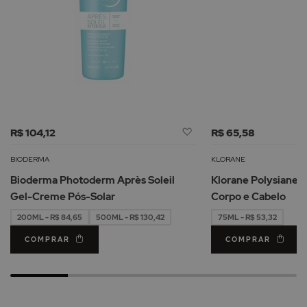
Adicionar
R$ 104,12
R$ 65,58
à
Lista
BIODERMA
KLORANE
de
Bioderma Photoderm Après Soleil
Klorane Polysianes 
Desejos
Gel-Creme Pós-Solar
Corpo e Cabelo
200ML - R$ 84,65
500ML - R$ 130,42
75ML - R$ 53,32
COMPRAR
COMPRAR