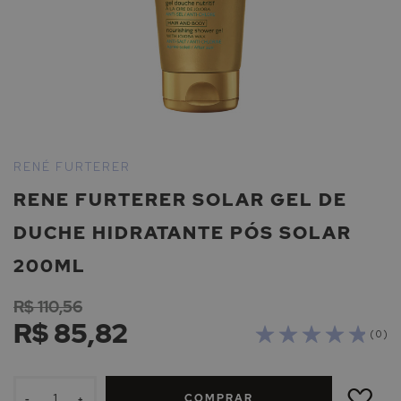
Saltar
para
RENÉ FURTERER
o
RENE FURTERER SOLAR GEL DE
início
da
DUCHE HIDRATANTE PÓS SOLAR
Galeria
de
200ML
imagens
R$ 110,56
R$ 85,82
( 0 )
ADICIONAR
À
COMPRAR
LISTA
-
+