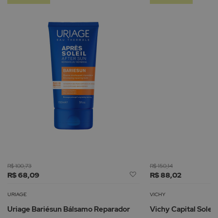
R$ 100,73
R$ 150,14
Adicionar
R$ 68,09
R$ 88,02
à
Lista
URIAGE
VICHY
de
Uriage Bariésun Bálsamo Reparador
Vichy Capital Soleil
Desejos