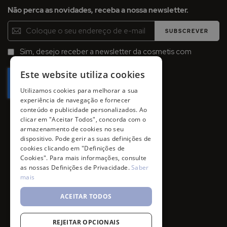
Não perca as novidades, receba a nossa newsletter.
Inscreva-
SUBSCREVER
se
na
Sim, desejo receber a newsletter da cosmetis com
Newsletter:
promoções, campanhas e novidades.
Este website utiliza cookies
Utilizamos cookies para melhorar a sua
experiência de navegação e fornecer
conteúdo e publicidade personalizados. Ao
clicar em "Aceitar Todos", concorda com o
armazenamento de cookies no seu
dispositivo. Pode gerir as suas definições de
cookies clicando em "Definições de
Cookies". Para mais informações, consulte
as nossas Definições de Privacidade.
Saber
mais
ACEITAR TODOS
REJEITAR OPCIONAIS