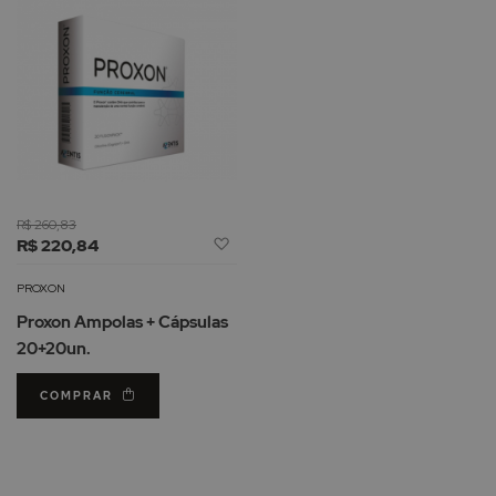
R$ 260,83
Adicionar
R$ 220,84
à
Lista
PROXON
de
Proxon Ampolas + Cápsulas
Desejos
20+20un.
COMPRAR