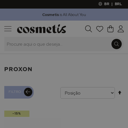
BR
|
BRL
Cosmetis
is All About You
Outlet
Procura
O Meu 
Marcas
Presentes
Minoxicapil
PROXON
Al
FILTRO
pa
-15%
de