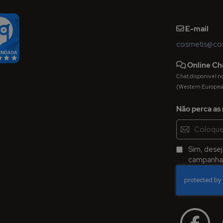
E-mail
cosmetis@cos
Online Ch
Chat disponível nos 
(Western Europe
Não perca as 
Inscreva-
se
na
Sim, dese
Newsletter:
campanhas