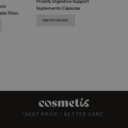
Probify Digestive Support
de
Desejos
nce
Suplemento Cápsulas
Desejos
las 30un.
INDISPONÍVEL
"BEST PRICE - BETTER CARE"