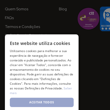
Quem Somos
Blog
FAQs
Termos e Condições
Definições de Privacidade
Este website utiliza cookies
Utilizamos cookies para melhorar a sua
experiência de navegação e fornecer
conteúdo e publicidade personalizados. Ao
clicar em "Aceitar Todos", concorda com o
armazenamento de cookies no seu
dispositivo. Pode gerir as suas definições de
cookies clicando em "Definições de
Cookies". Para mais informações, consulte
as nossas Definições de Privacidade.
Saber
mais
ACEITAR TODOS