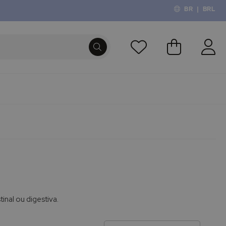
BR
|
BRL
O Meu Carri
PROCURA
inal ou digestiva.