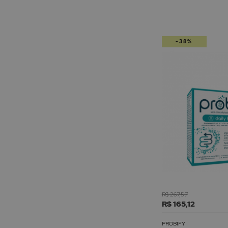
-38%
R$ 267,57
R$ 165,12
PROBIFY