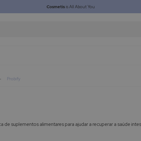
Cosmetis
is All About You
Probify
 de suplementos alimentares para ajudar a recuperar a saúde intest