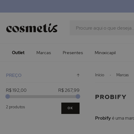
Outlet
Marcas
Presentes
Procura
Minoxicapil
Outlet
Marcas
Presentes
Minoxicapil
PREÇO
Início
Marcas
R$ 192,00
R$ 267,99
PROBIFY
2 produtos
OK
Probify
é uma marca