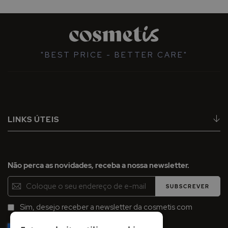
"BEST PRICE - BETTER CARE"
LINKS ÚTEIS
Não perca as novidades, receba a nossa newsletter.
Inscreva-
SUBSCREVER
se
na
Sim, desejo receber a newsletter da cosmetis com
Newsletter:
promoções, campanhas e novidades.