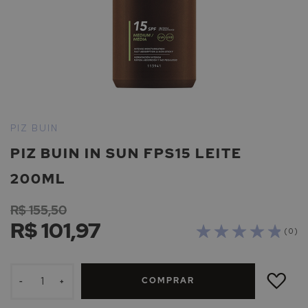
Saltar
para
PIZ BUIN
o
PIZ BUIN IN SUN FPS15 LEITE
início
da
200ML
Galeria
de
R$ 155,50
imagens
R$ 101,97
( 0 )
ADICIONAR
À
COMPRAR
LISTA
-
+
DE
DESEJOS