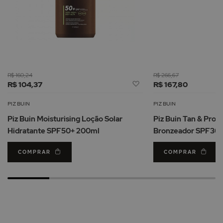
R$ 160,24
R$ 266,67
Adicionar
R$ 104,37
R$ 167,80
à
Lista
PIZ BUIN
PIZ BUIN
de
Piz Buin Moisturising Loção Solar
Piz Buin Tan & Prot
Desejos
Hidratante SPF50+ 200ml
Bronzeador SPF30 
COMPRAR
COMPRAR