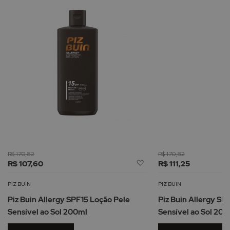
R$ 170,82
R$ 170,82
Adicionar
R$ 107,60
R$ 111,25
à
Lista
PIZ BUIN
PIZ BUIN
de
Piz Buin Allergy SPF15 Loção Pele
Piz Buin Allergy SP
Desejos
Sensível ao Sol 200ml
Sensível ao Sol 200