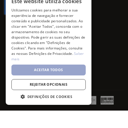
Este website utiliza cookies
Utilizamos cookies para melhorar a sua
experiência de navegação e fornecer
conteúdo e publicidade personalizados. Ao
clicar em "Aceitar Todos", concorda com o
armazenamento de cookies no seu
dispositivo. Pode gerir as suas definições de
cookies clicando em "Definições de
Cookies". Para mais informações, consulte
as nossas Definições de Privacidade.
Saber
mais
ACEITAR TODOS
REJEITAR OPCIONAIS
DEFINIÇÕES DE COOKIES
Piz Buin In Sun FPS15 Leite 200ml
©
7SKIN
2026
- All rights reserved.
Adicionar ao Carrinho
R$ 101,97