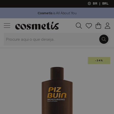
BR
|
BRL
Cosmetis
is All About You
Outlet
Procura
O Meu 
Marcas
Presentes
Minoxicapil
Saltar
-34%
para
o
final
da
Galeria
de
imagens