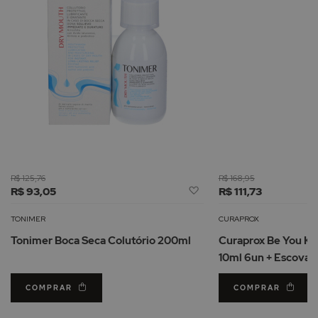
R$ 125,76
R$ 168,95
Adicionar
R$ 93,05
R$ 111,73
à
Lista
TONIMER
CURAPROX
de
Tonimer Boca Seca Colutório 200ml
Curaprox Be You Kit
Desejos
10ml 6un + Escova
COMPRAR
COMPRAR