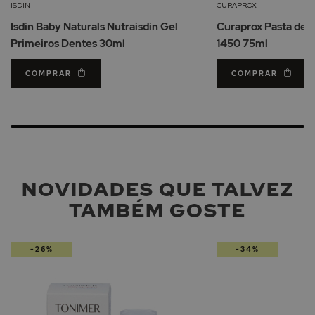
Lista
ISDIN
CURAPROX
de
Isdin Baby Naturals Nutraisdin Gel
Curaprox Pasta de 
Desejos
Primeiros Dentes 30ml
1450 75ml
COMPRAR
COMPRAR
NOVIDADES QUE TALVEZ
TAMBÉM GOSTE
-26%
-34%