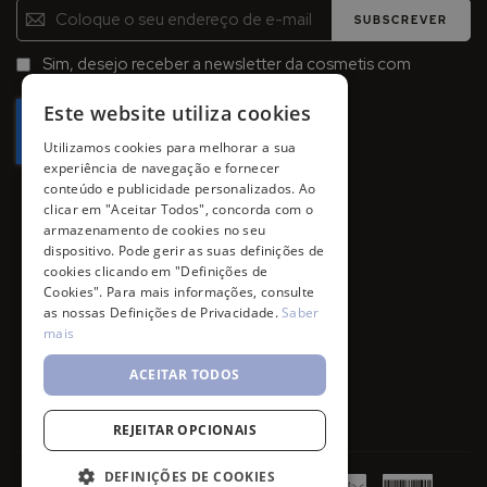
Inscreva-
SUBSCREVER
se
na
Sim, desejo receber a newsletter da cosmetis com
Newsletter:
promoções, campanhas e novidades.
Este website utiliza cookies
Utilizamos cookies para melhorar a sua
experiência de navegação e fornecer
conteúdo e publicidade personalizados. Ao
clicar em "Aceitar Todos", concorda com o
armazenamento de cookies no seu
dispositivo. Pode gerir as suas definições de
cookies clicando em "Definições de
Cookies". Para mais informações, consulte
as nossas Definições de Privacidade.
Saber
mais
ACEITAR TODOS
REJEITAR OPCIONAIS
DEFINIÇÕES DE COOKIES