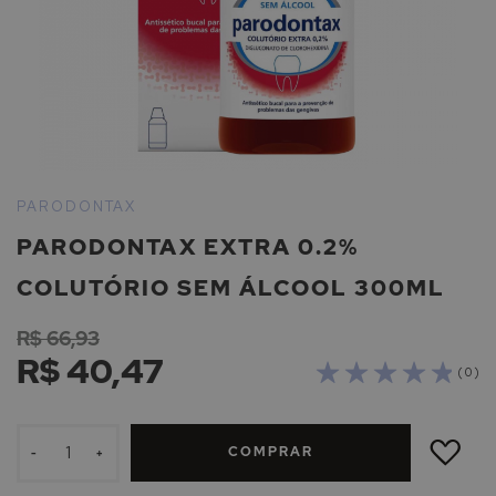
Saltar
para
PARODONTAX
o
PARODONTAX EXTRA 0.2%
início
da
COLUTÓRIO SEM ÁLCOOL 300ML
Galeria
de
R$ 66,93
imagens
R$ 40,47
( 0 )
ADICIONAR
À
COMPRAR
LISTA
-
+
DE
DESEJOS