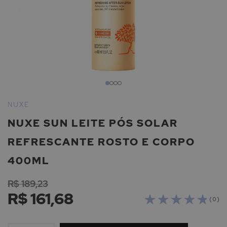
Saltar
para
NUXE
o
NUXE SUN LEITE PÓS SOLAR
início
da
REFRESCANTE ROSTO E CORPO
Galeria
de
400ML
imagens
R$ 189,23
R$ 161,68
( 0 )
ADICIONAR