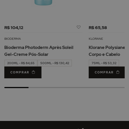
Adicionar
R$ 104,12
R$ 65,58
à
Lista
BIODERMA
KLORANE
de
Bioderma Photoderm Après Soleil
Klorane Polysianes 
Desejos
Gel-Creme Pós-Solar
Corpo e Cabelo
200ML - R$ 84,65
500ML - R$ 130,42
75ML - R$ 53,32
COMPRAR
COMPRAR