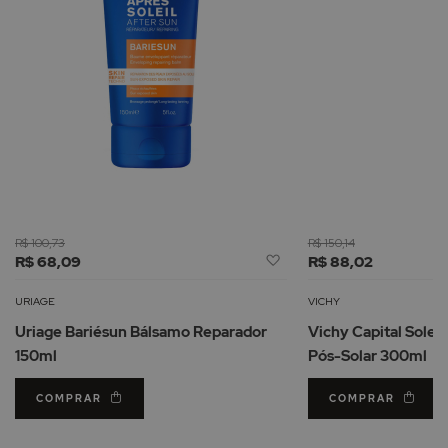
R$ 100,73
R$ 150,14
Adicionar
R$ 68,09
R$ 88,02
à
Lista
URIAGE
VICHY
de
Uriage Bariésun Bálsamo Reparador
Vichy Capital Soleil
Desejos
150ml
Pós-Solar 300ml
COMPRAR
COMPRAR