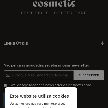
"BEST PRICE - BETTER CARE"
LINKS ÚTEIS
Não perca as novidades, receba a nossa newsletter.
Inscreva-
SUBSCREVER
se
na
Sim, desejo receber a newsletter da cosmetis com
Newsletter:
promoções, campanhas e novidades.
Este website utiliza cookies
Utilizamos cookies para melhorar a sua