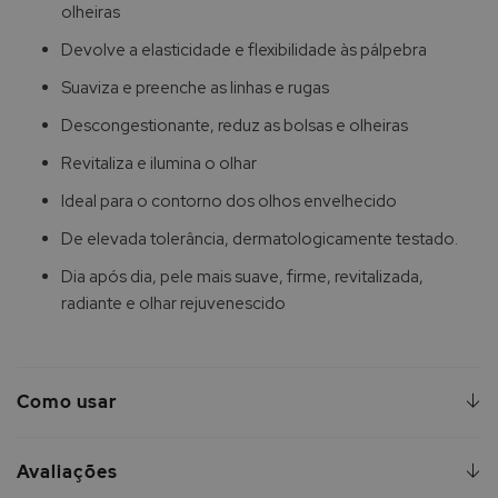
olheiras
Devolve a elasticidade e flexibilidade às pálpebra
Suaviza e preenche as linhas e rugas
Descongestionante, reduz as bolsas e olheiras
Revitaliza e ilumina o olhar
Ideal para o contorno dos olhos envelhecido
De elevada tolerância, dermatologicamente testado.
Dia após dia, pele mais suave, firme, revitalizada,
radiante e olhar rejuvenescido
Como usar
Avaliações