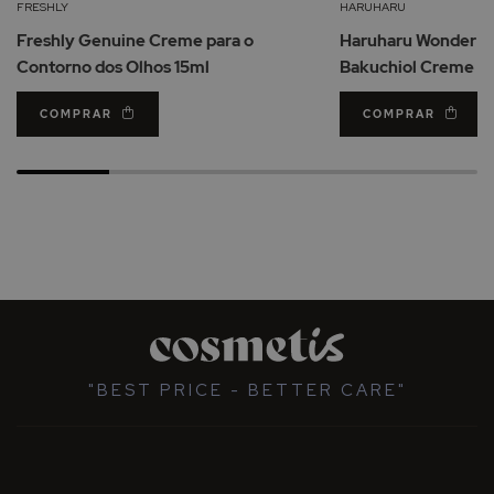
Lista
FRESHLY
HARUHARU
de
Freshly Genuine Creme para o
Haruharu Wonder Bl
Desejos
Contorno dos Olhos 15ml
Bakuchiol Creme Ol
20ml
COMPRAR
COMPRAR
"BEST PRICE - BETTER CARE"