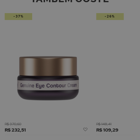
-37%
-26%
R$ 370,60
R$ 148,41
Adicionar
R$ 232,51
R$ 109,29
à