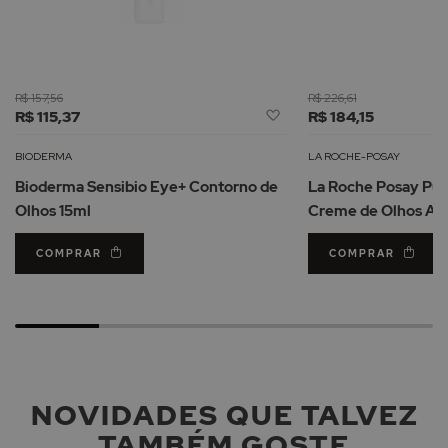
R$ 157,56
R$ 226,61
Adicionar
R$ 115,37
R$ 184,15
à
Lista
BIODERMA
LA ROCHE-POSAY
de
Bioderma Sensibio Eye+ Contorno de
La Roche Posay Pur
Desejos
Olhos 15ml
Creme de Olhos Ant
COMPRAR
COMPRAR
NOVIDADES QUE TALVEZ
TAMBÉM GOSTE