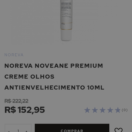
Saltar
para
NOREVA
o
NOREVA NOVEANE PREMIUM
início
da
CREME OLHOS
Galeria
de
ANTIENVELHECIMENTO 10ML
imagens
R$ 222,22
R$ 152,95
( 0 )
ADICIONAR
À
COMPRAR
LISTA
-
+