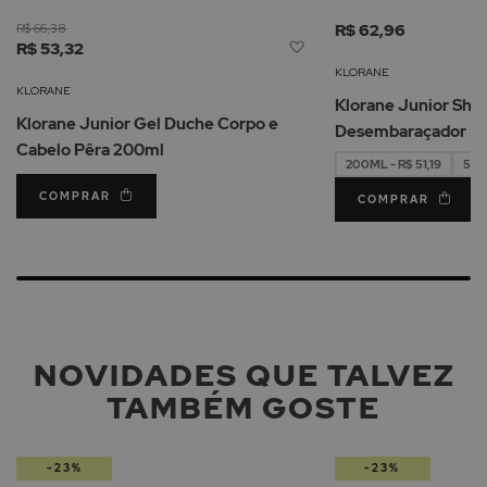
R$ 66,38
R$ 62,96
Adicionar
R$ 53,32
à
KLORANE
Lista
KLORANE
Klorane Junior Sh
de
Klorane Junior Gel Duche Corpo e
Desembaraçador P
Desejos
Cabelo Pêra 200ml
200ML - R$ 51,19
500
COMPRAR
COMPRAR
NOVIDADES QUE TALVEZ
TAMBÉM GOSTE
-23%
-23%