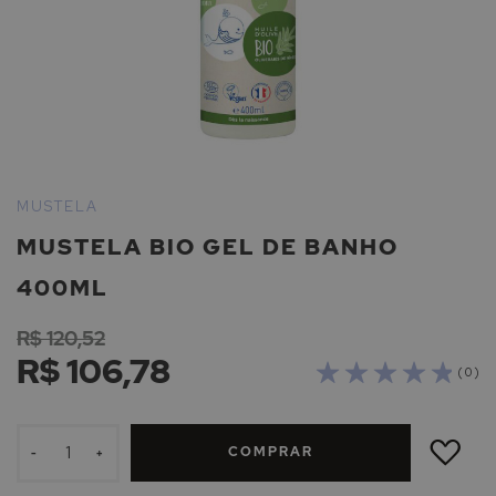
Saltar
para
MUSTELA
o
MUSTELA BIO GEL DE BANHO
início
da
400ML
Galeria
de
R$ 120,52
imagens
R$ 106,78
( 0 )
ADICIONAR
À
COMPRAR
LISTA
-
+
DE
DESEJOS