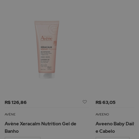
Adicionar
R$ 126,86
R$ 63,05
à
Lista
AVÈNE
AVEENO
de
Avène Xeracalm Nutrition Gel de
Aveeno Baby Daily 
Desejos
Banho
e Cabelo