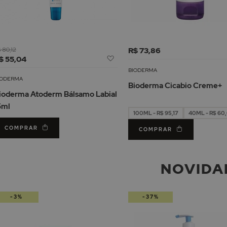
 80,12
R$ 73,86
Adicionar
$ 55,04
à
BIODERMA
Lista
IODERMA
Bioderma Cicabio Creme+
de
ioderma Atoderm Bálsamo Labial
Desejos
5ml
100ML - R$ 95,17
40ML - R$ 60
COMPRAR
COMPRAR
NOVIDA
-3%
-37%