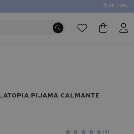
BR
|
BRL
O Meu Carri
PROCURA
LATOPIA PIJAMA CALMANTE
( 0 )