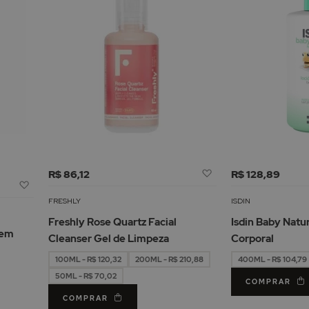
Adicionar
R$ 86,12
R$ 128,89
Adicionar
à
à
Lista
FRESHLY
ISDIN
Lista
de
Freshly Rose Quartz Facial
Isdin Baby Natu
de
Desejos
Sem
Cleanser Gel de Limpeza
Corporal
Desejos
100ML - R$ 120,32
200ML - R$ 210,88
400ML - R$ 104,79
50ML - R$ 70,02
COMPRAR
COMPRAR