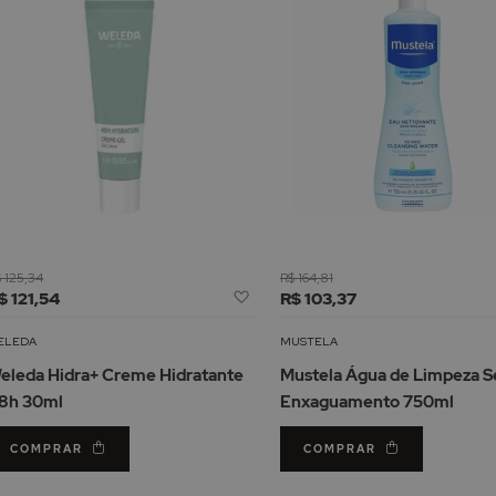
 125,34
R$ 164,81
Adicionar
$ 121,54
R$ 103,37
à
Lista
ELEDA
MUSTELA
de
eleda Hidra+ Creme Hidratante
Mustela Água de Limpeza 
Desejos
8h 30ml
Enxaguamento 750ml
COMPRAR
COMPRAR