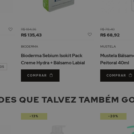
Adicionar
R$ 184,36
R$ 78,40
Adicionar
à
R$ 135,43
R$ 68,92
à
Lista
Lista
de
BIODERMA
MUSTELA
de
Desejos
Bioderma Sebium Isokit Pack
Mustela Bálsam
Desejos
Creme Hydra + Bálsamo Labial
Peitoral 40ml
,05
COMPRAR
COMPRAR
DES QUE TALVEZ TAMBÉM G
-13%
-20%