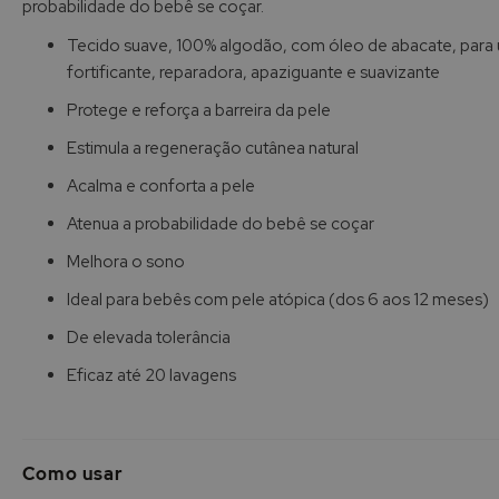
probabilidade do bebê se coçar.
de
imagens
Tecido suave, 100% algodão, com óleo de abacate, para 
fortificante, reparadora, apaziguante e suavizante
Protege e reforça a barreira da pele
Estimula a regeneração cutânea natural
Acalma e conforta a pele
Atenua a probabilidade do bebê se coçar
Melhora o sono
Ideal para bebês com pele atópica (dos 6 aos 12 meses)
De elevada tolerância
Eficaz até 20 lavagens
Como usar