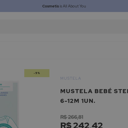
Cosmetis
is All About You
-9%
MUSTELA
MUSTELA BEBÉ STE
6-12M 1UN.
R$ 266,81
R$ 242,42