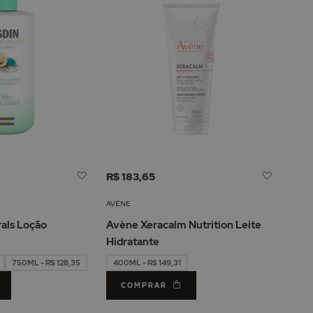
Adicionar
Adicion
R$ 183,65
à
à
Lista
Lista
AVÈNE
de
de
rals Loção
Avène Xeracalm Nutrition Leite
Desejos
Desejos
Hidratante
750ML - R$ 128,35
400ML - R$ 149,31
COMPRAR