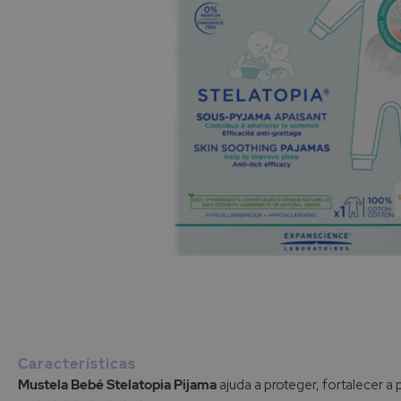
Saltar
para
o
início
Características
da
Mustela Bebé Stelatopia Pijama
ajuda a proteger, fortalecer a p
Galeria