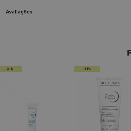
Avaliações
-31%
-31%