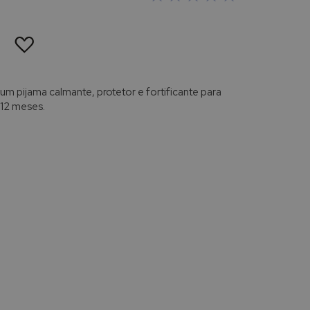
ADICIONAR
À
LISTA
DE
DESEJOS
um pijama calmante, protetor e fortificante para
12 meses.