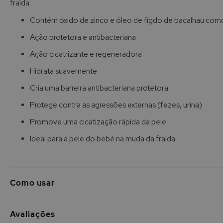
fralda.
de
imagens
Contém óxido de zinco e óleo de fígdo de bacalhau como 
Ação protetora e antibacteriana
Ação cicatrizante e regeneradora
Hidrata suavemente
Cria uma barreira antibacteriana protetora
Protege contra as agressões externas (fezes, urina)
Promove uma cicatização rápida da pele
Ideal para a pele do bebé na muda da fralda
Como usar
Avaliações