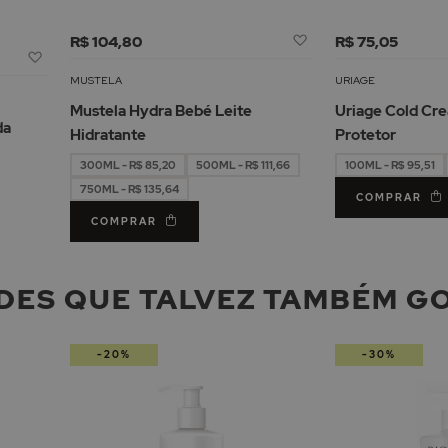
Adicionar
R$ 104,80
R$ 75,05
Adicionar
à
à
Lista
MUSTELA
URIAGE
Lista
de
Mustela Hydra Bebé Leite
Uriage Cold C
de
Desejos
da
Hidratante
Protetor
Desejos
300ML - R$ 85,20
500ML - R$ 111,66
100ML - R$ 95,51
750ML - R$ 135,64
COMPRAR
COMPRAR
DES QUE TALVEZ TAMBÉM G
-20%
-30%