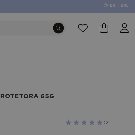
BR
|
BRL
O Meu Carri
PROCURA
PROTETORA 65G
( 0 )