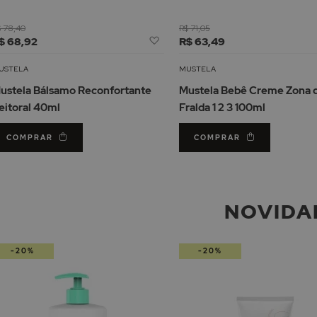
 78,40
R$ 71,05
Adicionar
$ 68,92
R$ 63,49
à
Lista
USTELA
MUSTELA
de
ustela Bálsamo Reconfortante
Mustela Bebê Creme Zona 
Desejos
eitoral 40ml
Fralda 1 2 3 100ml
COMPRAR
COMPRAR
NOVIDA
-20%
-20%