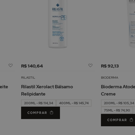
Adicionar
Adicionar
R$ 140,64
R$ 92,13
à
à
Lista
Lista
RILASTIL
BIODERMA
de
de
eite
Rilastil Xerolact Bálsamo
Bioderma Atode
Desejos
Desejos
Relipidante
Creme
200ML - R$ 114,34
400ML - R$ 145,74
200ML - R$ 105,34
75ML - R$ 74,90
COMPRAR
COMPRAR