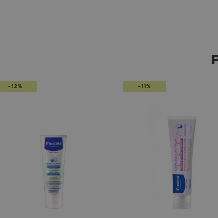
-12%
-11%