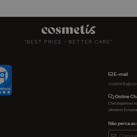
"BEST PRICE - BETTER CARE"
E-mail
cosmetis@cos
Online Ch
Chat disponível nos 
(Western Europe
Não perca as 
Inscreva-