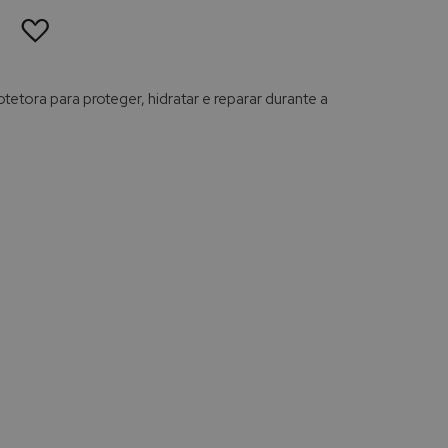
ADICIONAR
À
LISTA
DE
DESEJOS
tora para proteger, hidratar e reparar durante a