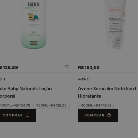
Adicionar
$ 128,89
R$ 183,65
à
Lista
DIN
AVÈNE
de
sdin Baby Naturals Loção
Avène Xeracalm Nutrition L
Desejos
orporal
Hidratante
400ML - R$ 104,79
750ML - R$ 128,35
400ML - R$ 149,31
COMPRAR
COMPRAR