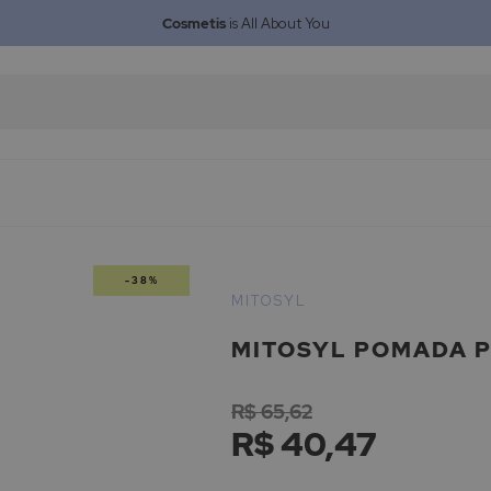
Cosmetis
is All About You
-38%
MITOSYL
MITOSYL POMADA 
R$ 65,62
R$ 40,47