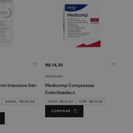
Adicionar
Adicion
R$ 14,35
à
à
Lista
Lista
MEDICOMP
de
de
rm Intensive Gel-
Medicomp Compressas
Desejos
Desejos
Esterilizadas x
500ML - R$ 155,56
10CM - R$ 27,97
5CM - R$ 13,54
COMPRAR