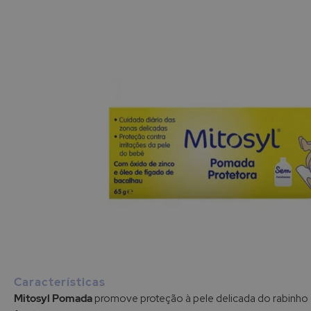
Saltar
para
o
início
Características
da
Mitosyl Pomada
promove proteção à pele delicada do rabinho
Galeria