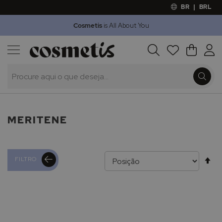
BR
|
BRL
Cosmetis
is All About You
Outlet
Procura
O Meu 
Marcas
Presentes
Minoxicapil
MERITENE
Al
FILTRO
pa
de