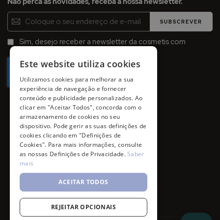
Não perca as novidades, receba a nossa newsletter.
Inscreva-
SUBSCREVER
se
na
Sim, desejo receber a newsletter da cosmetis com
Newsletter:
promoções, campanhas e novidades.
Este website utiliza cookies
Utilizamos cookies para melhorar a sua
experiência de navegação e fornecer
conteúdo e publicidade personalizados. Ao
clicar em "Aceitar Todos", concorda com o
armazenamento de cookies no seu
dispositivo. Pode gerir as suas definições de
cookies clicando em "Definições de
Cookies". Para mais informações, consulte
as nossas Definições de Privacidade.
Saber
mais
ACEITAR TODOS
REJEITAR OPCIONAIS