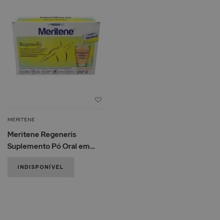
Adicionar
à
Lista
MERITENE
de
Meritene Regeneris
Desejos
Suplemento Pó Oral em
Saquetas
INDISPONÍVEL