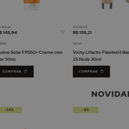
 188,41
R$ 219,26
Adicionar
$ 145,94
R$ 159,21
à
Lista
VÈNE
VICHY
de
vène Solar FPS50+ Creme com
Vichy Lifactiv Flexiteint Ba
Desejos
or 50ml
25 Nude 30ml
COMPRAR
COMPRAR
NOVIDA
-26%
-9%