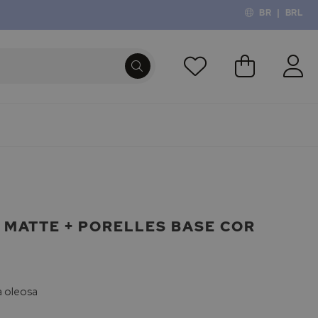
BR
|
BRL
O Meu Carri
PROCURA
 MATTE + PORELLES BASE COR
a oleosa