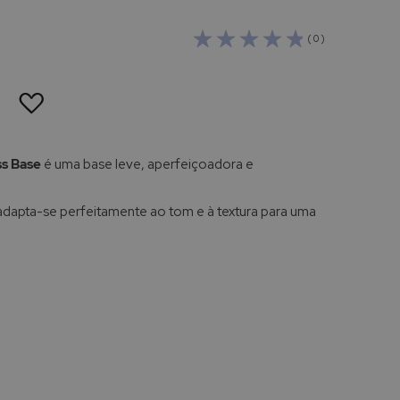
( 0 )
ADICIONAR
À
LISTA
DE
DESEJOS
ss Base
é uma base leve, aperfeiçoadora e
adapta-se perfeitamente ao tom e à textura para uma