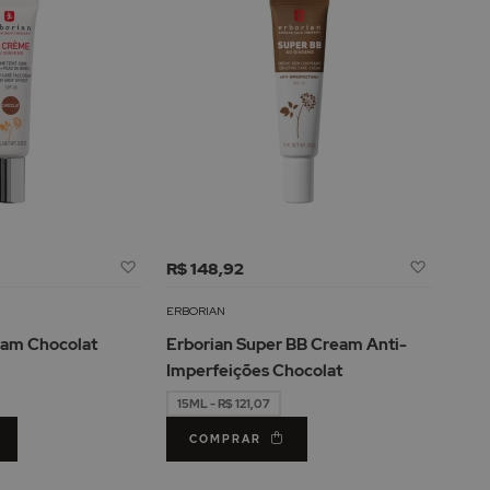
Adicionar
Adicion
R$ 148,92
à
à
Lista
Lista
ERBORIAN
de
de
eam Chocolat
Erborian Super BB Cream Anti-
Desejos
Desejos
Imperfeições Chocolat
15ML - R$ 121,07
COMPRAR