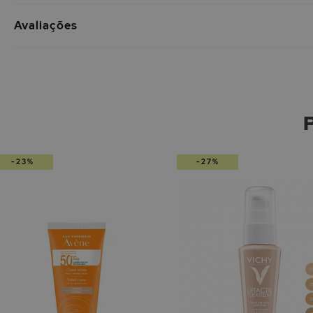
Avaliações
-23%
-27%