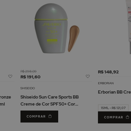
R$ 298,09
R$ 148,92
Adicionar
Adicionar
R$ 191,60
à
à
ERBORIAN
Lista
Lista
SHISEIDO
Erborian BB Cr
de
de
Bronze
Shiseido Sun Care Sports BB
Desejos
Desejos
5ml
Creme de Cor SPF50+ Cor
15ML - R$ 121,07
Medium 30ml
COMPRAR
COMPRAR