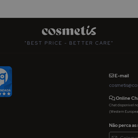
"BEST PRICE - BETTER CARE"
E-mail
cosmetis@cos
Online Ch
Chat disponível nos 
(Western Europe
Não perca as 
Inscreva-