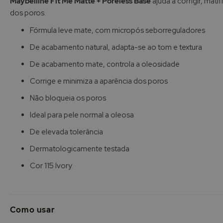
Maybelline Fit Me Matte + Poreless Base
ajuda a corrigir, mati
Galeria
dos poros.
de
imagens
Fórmula leve mate, com micropós seborreguladores
De acabamento natural, adapta-se ao tom e textura
De acabamento mate, controla a oleosidade
Corrige e minimiza a aparência dos poros
Não bloqueia os poros
Ideal para pele normal a oleosa
De elevada tolerância
Dermatologicamente testada
Cor 115 Ivory.
Como usar