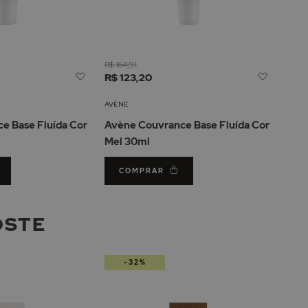
R$ 164,91
Adicionar
Adicion
R$ 123,20
à
à
Lista
Lista
AVÈNE
de
de
e Base Fluída Cor
Avène Couvrance Base Fluída Cor
Desejos
Desejos
Mel 30ml
COMPRAR
OSTE
-32%