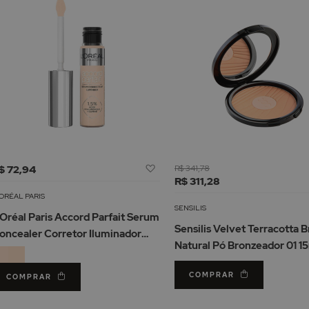
Adicionar
$ 72,94
R$ 341,78
à
R$ 311,28
Lista
ORÉAL PARIS
de
SENSILIS
’Oréal Paris Accord Parfait Serum
Desejos
Sensilis Velvet Terracotta 
oncealer Corretor Iluminador
Natural Pó Bronzeador 01 1
1ml
COMPRAR
COMPRAR