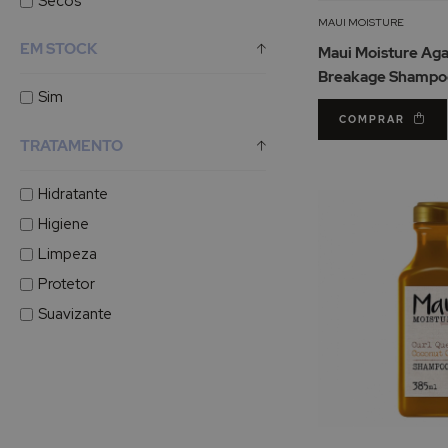
Secos
MAUI MOISTURE
EM STOCK
Maui Moisture Aga
Breakage Shampo
Sim
Quebradiços 385
COMPRAR
TRATAMENTO
Hidratante
Higiene
Limpeza
Protetor
Suavizante