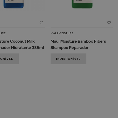
Adicionar
Adi
3
à
à
Lista
Lis
TURE
MAUI MOISTURE
de
de
sture Coconut Milk
Maui Moisture Bamboo Fibers
Desejos
De
nador Hidratante 385ml
Shampoo Reparador
PONÍVEL
INDISPONÍVEL