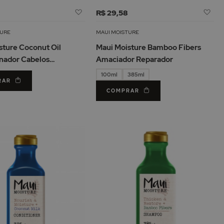
Adicionar
Adi
3
R$ 29,58
à
à
Lista
Lis
TURE
MAUI MOISTURE
de
de
sture Coconut Oil
Maui Moisture Bamboo Fibers
Desejos
De
nador Cabelos
Amaciador Reparador
lados 385ml
100ml
385ml
RAR
COMPRAR