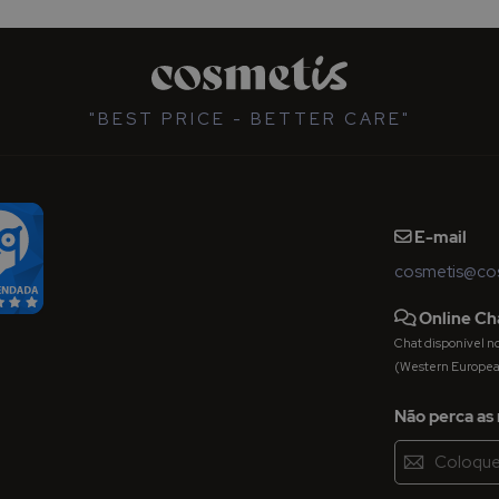
"BEST PRICE - BETTER CARE"
E-mail
cosmetis@cos
Online Ch
Chat disponível nos 
(Western Europe
Não perca as 
Inscreva-
se
na