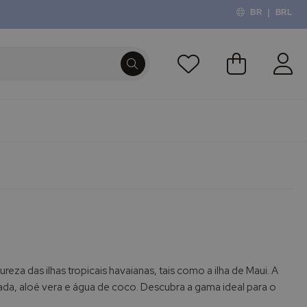
BR
|
BRL
O Meu Carri
PROCURA
eza das ilhas tropicais havaianas, tais como a ilha de Maui. A
a, aloé vera e água de coco. Descubra a gama ideal para o