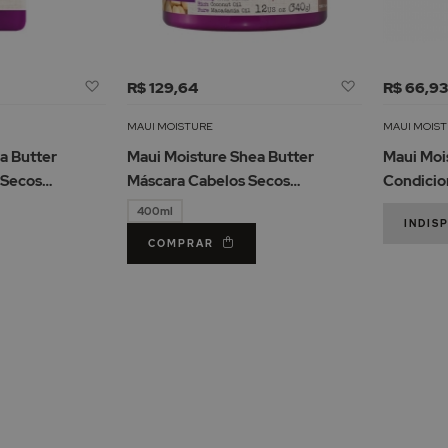
Adicionar
Adicionar
R$ 129,64
R$ 66,9
à
à
Lista
Lista
MAUI MOISTURE
MAUI MOIS
de
de
a Butter
Maui Moisture Shea Butter
Maui Moi
Desejos
Desejos
 Secos
Máscara Cabelos Secos
Condicio
Danificados
400ml
INDIS
COMPRAR