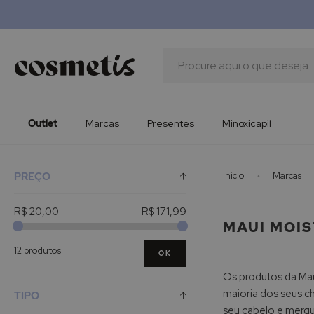
Outlet
Marcas
Presentes
Procura
Minoxicapil
Outlet
Marcas
Presentes
Minoxicapil
PREÇO
Início
Marcas
R$ 20,00
R$ 171,99
MAUI MOI
12 produtos
OK
Os produtos da Maui
maioria dos seus c
TIPO
seu cabelo e mergu