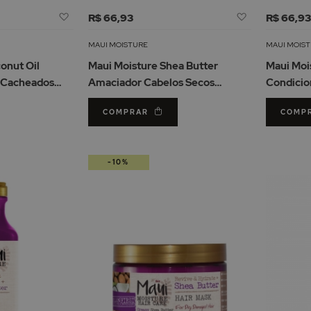
Adicionar
Adicionar
R$ 66,93
R$ 66,9
à
à
Lista
Lista
MAUI MOISTURE
MAUI MOIS
de
de
onut Oil
Maui Moisture Shea Butter
Maui Moi
Desejos
Desejos
 Cacheados
Amaciador Cabelos Secos
Condicio
Danificados 385ml
Encaraco
COMPRAR
COMP
-10%