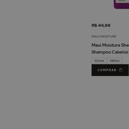
R$ 44,88
MAUI MOISTURE
Maui Moisture She
Shampoo Cabelos
Danificados
100ml
385ml
COMPRAR