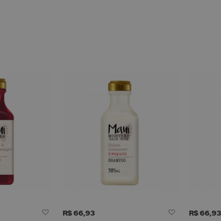
Adicionar
Adicionar
R$ 66,93
R$ 66,9
à
à