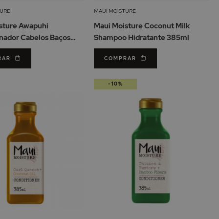
Lista
Lis
TURE
MAUI MOISTURE
de
de
sture Awapuhi
Maui Moisture Coconut Milk
Desejos
De
nador Cabelos Baços
Shampoo Hidratante 385ml
RAR
COMPRAR
-10%