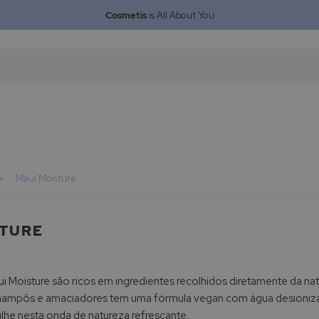
Cosmetis
is All About You
Maui Moisture
STURE
 Moisture são ricos em ingredientes recolhidos diretamente da natur
hampôs e amaciadores tem uma fórmula vegan com água desionizad
lhe nesta onda de natureza refrescante.