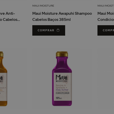
Lista
Lista
MAUI MOISTURE
MAUI MOIS
de
de
ve Anti-
Maui Moisture Awapuhi Shampoo
Maui Moi
Desejos
Desejos
o Cabelos
Cabelos Baços 385ml
Condicio
ml
385ml
COMPRAR
COMP