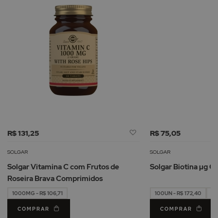
Adicionar
R$ 131,25
R$ 75,05
à
Lista
SOLGAR
SOLGAR
de
Solgar Vitamina C com Frutos de
Solgar Biotina µg C
Desejos
Roseira Brava Comprimidos
1000MG - R$ 106,71
100UN - R$ 172,40
50
COMPRAR
COMPRAR