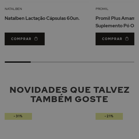
à
Lista
NATALBEN
PROMIL
de
Natalben Lactação Cápsulas 60un.
Promil Plus Amame
Desejos
Suplemento Pó Oral
COMPRAR
COMPRAR
NOVIDADES QUE TALVEZ
TAMBÉM GOSTE
-31%
-21%