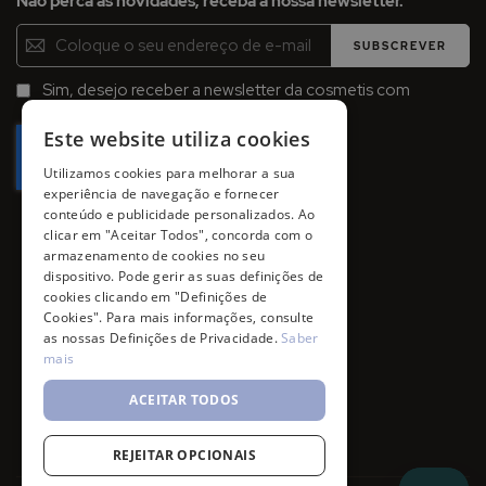
Não perca as novidades, receba a nossa newsletter.
Inscreva-
SUBSCREVER
se
na
Sim, desejo receber a newsletter da cosmetis com
Newsletter:
promoções, campanhas e novidades.
Este website utiliza cookies
Utilizamos cookies para melhorar a sua
experiência de navegação e fornecer
conteúdo e publicidade personalizados. Ao
clicar em "Aceitar Todos", concorda com o
armazenamento de cookies no seu
dispositivo. Pode gerir as suas definições de
cookies clicando em "Definições de
Cookies". Para mais informações, consulte
as nossas Definições de Privacidade.
Saber
mais
ACEITAR TODOS
REJEITAR OPCIONAIS