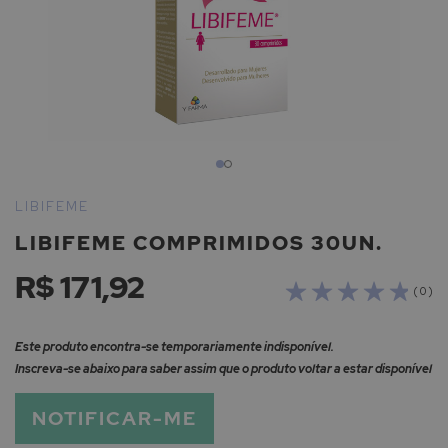
Saltar
para
LIBIFEME
o
LIBIFEME COMPRIMIDOS 30UN.
início
da
R$ 171,92
Galeria
( 0 )
de
imagens
Este produto encontra-se temporariamente indisponível.
Inscreva-se abaixo para saber assim que o produto voltar a estar disponível
NOTIFICAR-ME