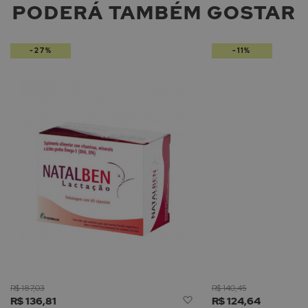
PODERÁ TAMBÉM GOSTAR
-27%
-11%
R$ 187,03
R$ 140,45
Adicionar
R$ 136,81
R$ 124,64