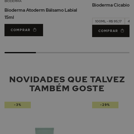
Lista
BIODERMA
Bioderma Cicabio 
de
Bioderma Atoderm Bálsamo Labial
Desejos
15ml
100ML - R$ 95,17
40M
COMPRAR
COMPRAR
NOVIDADES QUE TALVEZ
TAMBÉM GOSTE
-3%
-29%