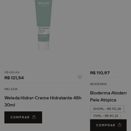
R$ 125,34
R$ 110,97
Adicionar
R$ 121,54
à
BIODERMA
Lista
WELEDA
Bioderma Atoderm 
de
Weleda Hidra+ Creme Hidratante 48h
Pele Atópica
Desejos
30ml
200ML - R$ 110,28
50
75ML - R$ 90,22
COMPRAR
COMPRAR