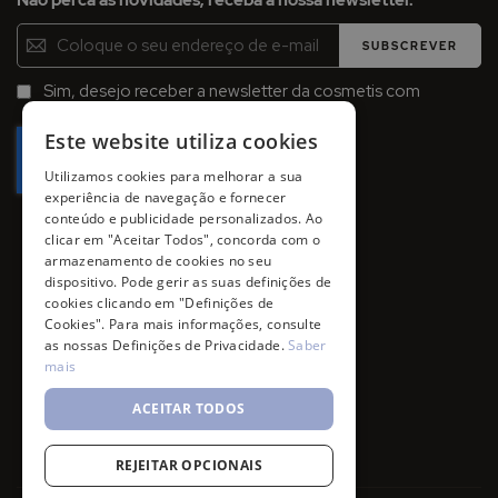
Não perca as novidades, receba a nossa newsletter.
Inscreva-
SUBSCREVER
se
na
Sim, desejo receber a newsletter da cosmetis com
Newsletter:
promoções, campanhas e novidades.
Este website utiliza cookies
Utilizamos cookies para melhorar a sua
experiência de navegação e fornecer
conteúdo e publicidade personalizados. Ao
clicar em "Aceitar Todos", concorda com o
armazenamento de cookies no seu
dispositivo. Pode gerir as suas definições de
cookies clicando em "Definições de
Cookies". Para mais informações, consulte
as nossas Definições de Privacidade.
Saber
mais
ACEITAR TODOS
REJEITAR OPCIONAIS