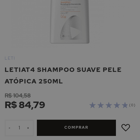
Saltar
para
LETI
o
LETIAT4 SHAMPOO SUAVE PELE
início
da
ATÓPICA 250ML
Galeria
de
R$ 104,58
imagens
R$ 84,79
( 0 )
ADICIONAR
À
COMPRAR
LISTA
-
+
DE
DESEJOS