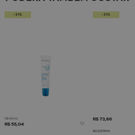
-31%
-31%
R$ 80,12
R$ 73,86
Adicionar
R$ 55,04
à
BIODERMA