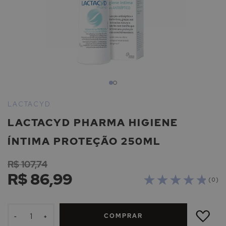
Saltar
para
LACTACYD
o
LACTACYD PHARMA HIGIENE
início
da
ÍNTIMA PROTEÇÃO 250ML
Galeria
de
R$ 107,74
imagens
R$ 86,99
( 0 )
ADICIONAR
À
COMPRAR
LISTA
-
+
DE
DESEJOS