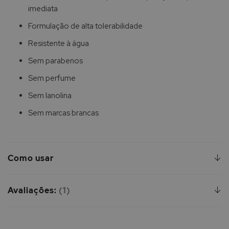
imediata
Formulação de alta tolerabilidade
Resistente à água
Sem parabenos
Sem perfume
Sem lanolina
Sem marcas brancas
Como usar
Avaliações:
1