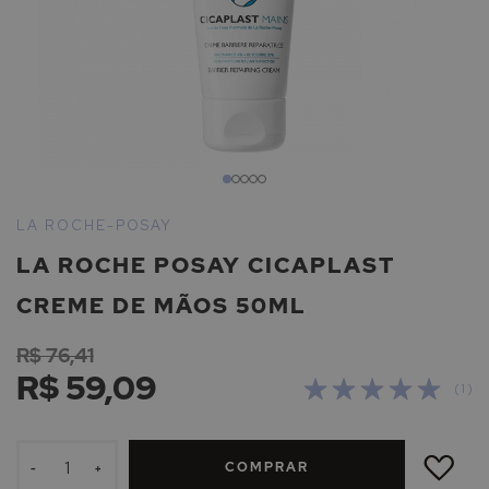
Saltar
para
LA ROCHE-POSAY
o
LA ROCHE POSAY CICAPLAST
início
da
CREME DE MÃOS 50ML
Galeria
de
R$ 76,41
imagens
R$ 59,09
Avaliação:
( 1 )
100
100
% of
ADICIONAR
À
COMPRAR
LISTA
-
+
DE
DESEJOS