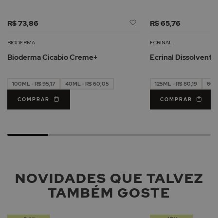
Adicionar
R$ 73,86
R$ 65,76
à
Lista
BIODERMA
ECRINAL
de
Bioderma Cicabio Creme+
Ecrinal Dissolvente
Desejos
100ML - R$ 95,17
40ML - R$ 60,05
125ML - R$ 80,19
60M
COMPRAR
COMPRAR
NOVIDADES QUE TALVEZ
TAMBÉM GOSTE