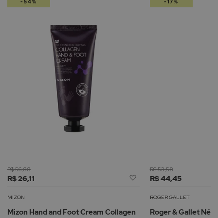
-54%
-17%
R$ 56,88
R$ 53,58
Adicionar
R$ 26,11
R$ 44,45
à
Lista
MIZON
ROGER GALLET
de
Mizon Hand and Foot Cream Collagen
Roger & Gallet Nér
Desejos