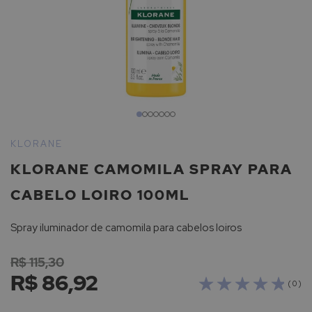
Saltar
para
KLORANE
o
KLORANE CAMOMILA SPRAY PARA
início
da
CABELO LOIRO 100ML
Galeria
de
Spray iluminador de camomila para cabelos loiros
imagens
R$ 115,30
R$ 86,92
( 0 )