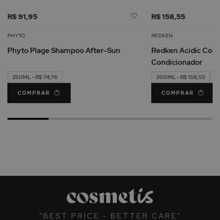
Adicionar
R$ 91,95
R$ 158,55
à
Lista
PHYTO
REDKEN
de
Phyto Plage Shampoo After-Sun
Redken Acidic Colo
Desejos
Condicionador
250ML - R$ 74,76
300ML - R$ 158,55
5
COMPRAR
COMPRAR
"BEST PRICE - BETTER CARE"