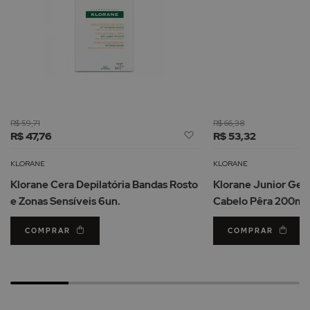
R$ 59,71
R$ 66,38
Adicionar
R$ 47,76
R$ 53,32
à
Lista
KLORANE
KLORANE
de
Klorane Cera Depilatória Bandas Rosto
Klorane Junior Gel
Desejos
e Zonas Sensíveis 6un.
Cabelo Pêra 200ml
COMPRAR
COMPRAR