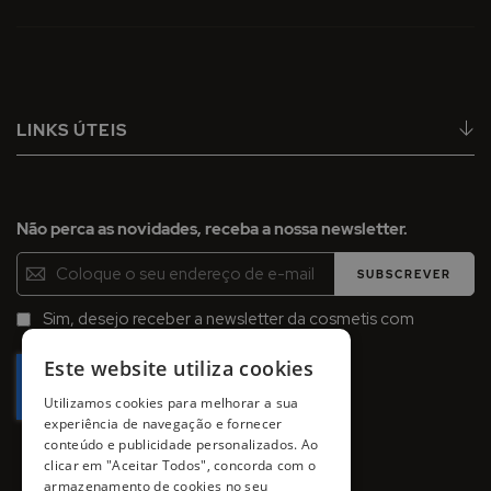
LINKS ÚTEIS
Não perca as novidades, receba a nossa newsletter.
Inscreva-
SUBSCREVER
se
na
Sim, desejo receber a newsletter da cosmetis com
Newsletter:
promoções, campanhas e novidades.
Este website utiliza cookies
Utilizamos cookies para melhorar a sua
experiência de navegação e fornecer
conteúdo e publicidade personalizados. Ao
clicar em "Aceitar Todos", concorda com o
armazenamento de cookies no seu