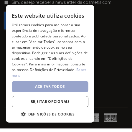
Sim, desejo receber a newsletter da cosmetis com
Newsletter:
promoções, campanhas e novidades.
Este website utiliza cookies
Utilizamos cookies para melhorar a sua
experiência de navegação e fornecer
conteúdo e publicidade personalizados. Ao
clicar em "Aceitar Todos", concorda com o
armazenamento de cookies no seu
dispositivo. Pode gerir as suas definições de
cookies clicando em "Definições de
Cookies". Para mais informações, consulte
as nossas Definições de Privacidade.
Saber
mais
ACEITAR TODOS
REJEITAR OPCIONAIS
DEFINIÇÕES DE COOKIES