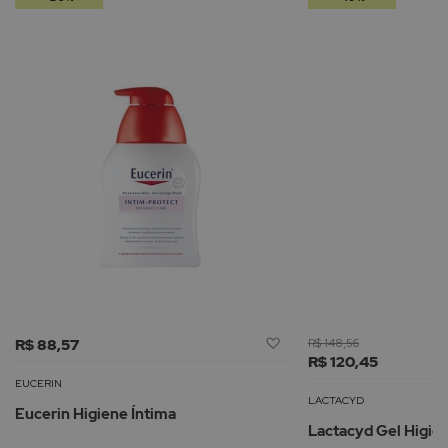
Adicionar
R$ 88,57
R$ 148,56
à
R$ 120,45
Lista
EUCERIN
de
LACTACYD
Eucerin Higiene Íntima
Desejos
Lactacyd Gel Higie