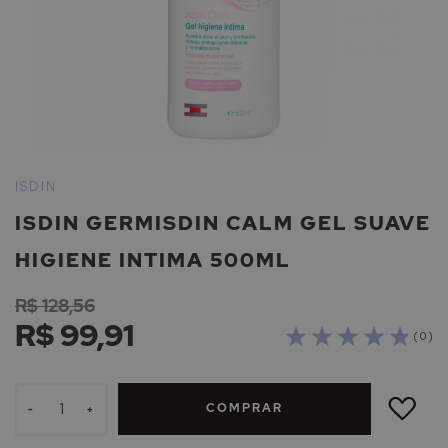
Saltar
para
ISDIN
o
ISDIN GERMISDIN CALM GEL SUAVE
início
da
HIGIENE INTIMA 500ML
Galeria
de
R$ 128,56
imagens
R$ 99,91
( 0 )
ADICIONAR
À
COMPRAR
LISTA
-
+
DE
DESEJOS