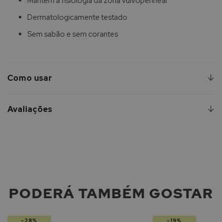
Mantém a fisiologia da zona vulvoperineal
Dermatologicamente testado
Sem sabão e sem corantes
Como usar
Avaliações
PODERÁ TAMBÉM GOSTAR
-28%
-19%