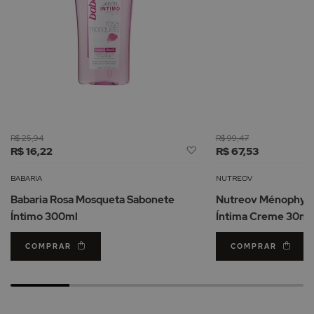
R$ 25,94
R$ 99,47
Adicionar
R$ 16,22
R$ 67,53
à
Lista
BABARIA
NUTREOV
de
Babaria Rosa Mosqueta Sabonete
Nutreov Ménophyth
Desejos
Íntimo 300ml
Íntima Creme 30ml
COMPRAR
COMPRAR