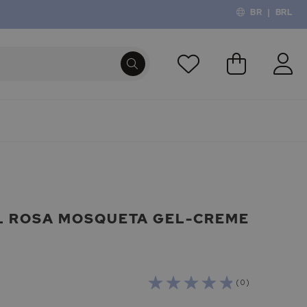
BR
|
BRL
O Meu Carri
PROCURA
L ROSA MOSQUETA GEL-CREME
( 0 )