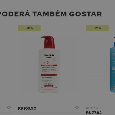
PODERÁ TAMBÉM GOSTAR
-31%
-21%
Adicionar
Adicionar
R$ 105,90
R$ 99,08
à
à
R$ 77,92