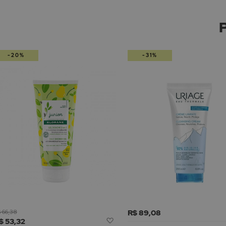
-20%
-31%
 66,38
R$ 89,08
Adicionar
$ 53,32