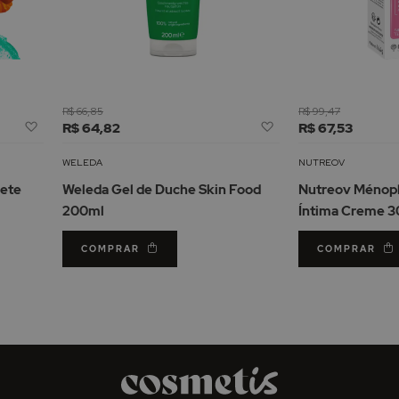
R$ 66,85
R$ 99,47
Adicionar
Adicionar
R$ 64,82
R$ 67,53
à
à
Lista
Lista
WELEDA
NUTREOV
de
de
nete
Weleda Gel de Duche Skin Food
Nutreov Ménoph
Desejos
Desejos
200ml
Íntima Creme 3
COMPRAR
COMPRAR