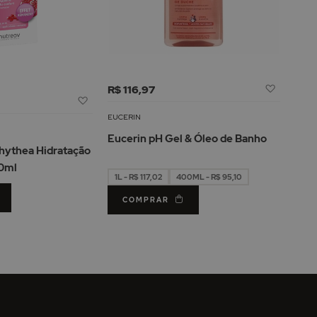
Adicion
R$ 116,97
Adicionar
à
à
Lista
EUCERIN
Lista
de
Eucerin pH Gel & Óleo de Banho
de
Desejos
ythea Hidratação
Desejos
0ml
1L - R$ 117,02
400ML - R$ 95,10
COMPRAR