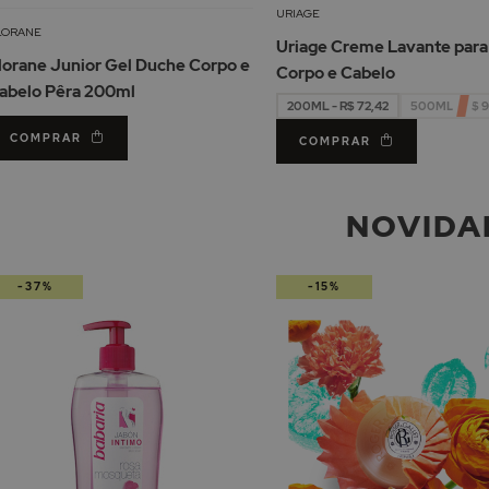
à
URIAGE
Lista
LORANE
Uriage Creme Lavante para
de
lorane Junior Gel Duche Corpo e
Corpo e Cabelo
Desejos
abelo Pêra 200ml
200ML - R$ 72,42
500ML - R$ 9
COMPRAR
COMPRAR
NOVIDA
-37%
-15%