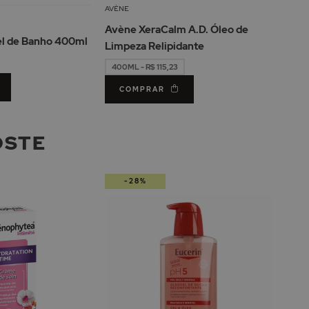
à
Lista
AVÈNE
Lista
de
Avène XeraCalm A.D. Óleo de
de
Desejos
el de Banho 400ml
Limpeza Relipidante
Desejos
400ML - R$ 115,23
COMPRAR
OSTE
-28%