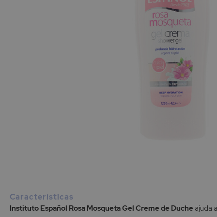
Saltar
para
o
início
Características
da
Instituto Español Rosa Mosqueta Gel Creme de Duche
ajuda a
Galeria