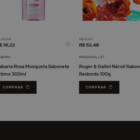
 25,94
R$ 61,87
Adicionar
$ 16,22
R$ 52,48
à
Lista
ABARIA
ROGER GALLET
de
abaria Rosa Mosqueta Sabonete
Roger & Gallet Néroli Sabo
Desejos
ntimo 300ml
Redondo 100g
COMPRAR
COMPRAR