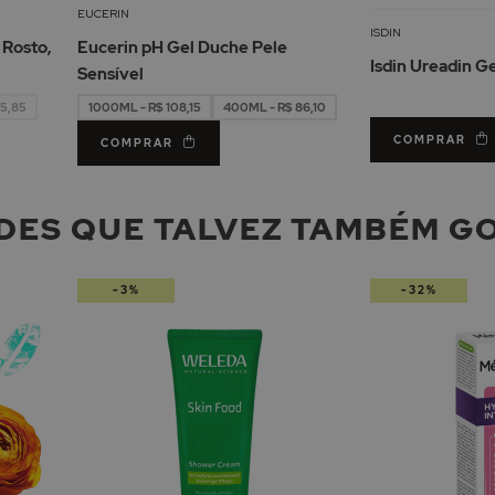
Lista
Lista
EUCERIN
de
de
ISDIN
 Rosto,
Eucerin pH Gel Duche Pele
Desejos
Desejos
Isdin Ureadin G
Sensível
5,85
1000ML - R$ 108,15
400ML - R$ 86,10
COMPRAR
COMPRAR
DES QUE TALVEZ TAMBÉM G
-3%
-32%