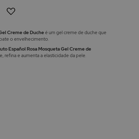
ADICIONAR
À
LISTA
DE
DESEJOS
 Gel Creme de Duche
é um gel creme de duche que
mbate o envelhecimento.
ituto Español Rosa Mosqueta Gel Creme de
, refina e aumenta a elasticidade da pele.