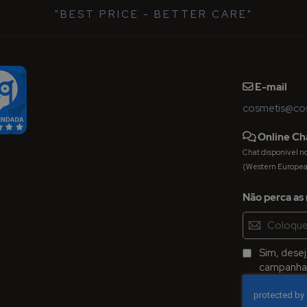
"BEST PRICE - BETTER CARE"
E-mail
cosmetis@cos
Online Ch
Chat disponível nos 
(Western Europe
Não perca as 
Inscreva-
se
na
Sim, dese
Newsletter:
campanhas