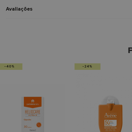
Avaliações
-40%
-24%