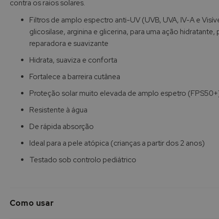
contra os raios solares.
de
imagens
Filtros de amplo espectro anti-UV (UVB, UVA, IV-A e Visíve
glicosilase, arginina e glicerina, para uma ação hidratante, 
reparadora e suavizante
Hidrata, suaviza e conforta
Fortalece a barreira cutânea
Proteção solar muito elevada de amplo espetro (FPS50+
Resistente à água
De rápida absorção
Ideal para a pele atópica (crianças a partir dos 2 anos)
Testado sob controlo pediátrico
Como usar