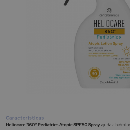
Saltar
para
o
início
Características
da
Heliocare 360º Pediatrics Atopic SPF50 Spray
ajuda a hidrata
Galeria