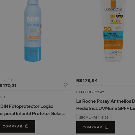
 271,30
R$ 179,94
Adicionar
$ 170,31
à
LA ROCHE-POSAY
Lista
DIN
La Roche Posay Anthelios 
de
SDIN Fotoprotector Loção
Pediatrics UVMune SPF+ Le
Desejos
orporal Infantil Protetor Solar
250ML - R$ 146,29
PF50 250ml
COMPRAR
COMPRAR