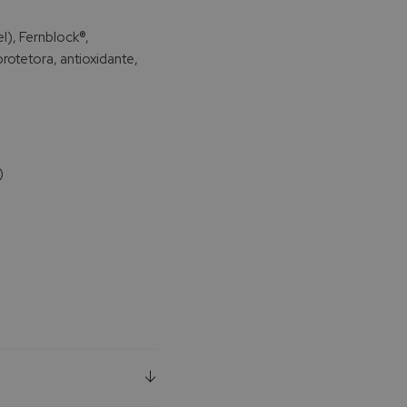
l), Fernblock®,
protetora, antioxidante,
)