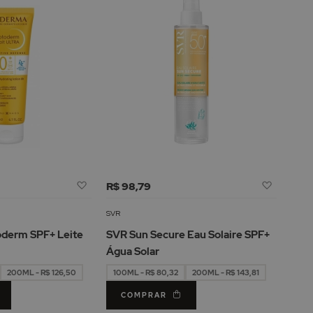
Adicionar
Adicion
R$ 98,79
à
à
Lista
Lista
SVR
de
de
derm SPF+ Leite
SVR Sun Secure Eau Solaire SPF+
Desejos
Desejos
Água Solar
200ML - R$ 126,50
100ML - R$ 80,32
200ML - R$ 143,81
COMPRAR