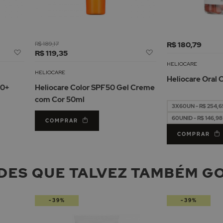
R$ 189,17
R$ 180,79
Adicionar
Adicionar
R$ 119,35
à
à
HELIOCARE
Lista
Lista
HELIOCARE
Heliocare Oral 
de
de
50+
Heliocare Color SPF50 Gel Creme
Desejos
Desejos
com Cor 50ml
3X60UN - R$ 254,6
60UNID - R$ 146,98
COMPRAR
COMPRAR
DES QUE TALVEZ TAMBÉM G
-39%
-39%