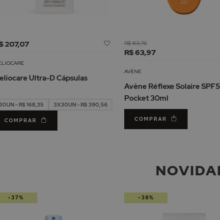
Adicionar
$ 207,07
R$ 83,76
à
R$ 63,97
Lista
ELIOCARE
de
AVÈNE
eliocare Ultra-D Cápsulas
Desejos
Avène Réflexe Solaire SPF
Pocket 30ml
30UN - R$ 168,35
3X30UN - R$ 390,56
COMPRAR
COMPRAR
NOVIDA
-37%
-38%