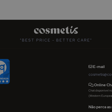
"BEST PRICE - BETTER CARE"
E-mail
cosmetis@cos
Online Ch
Chat disponível nos 
(Western Europe
Não perca as 