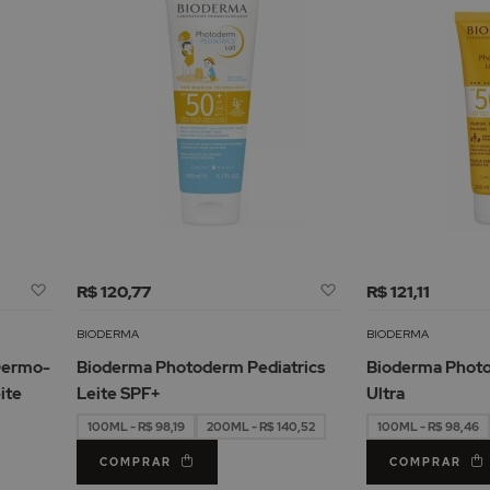
Adicionar
Adicionar
R$ 120,77
R$ 121,11
à
à
Lista
Lista
BIODERMA
BIODERMA
de
de
Dermo-
Bioderma Photoderm Pediatrics
Bioderma Photo
Desejos
Desejos
ite
Leite SPF+
Ultra
100ML - R$ 98,19
200ML - R$ 140,52
100ML - R$ 98,46
COMPRAR
COMPRAR