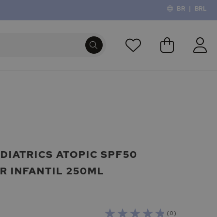
BR
|
BRL
O Meu Carri
PROCURA
DIATRICS ATOPIC SPF50
R INFANTIL 250ML
( 0 )