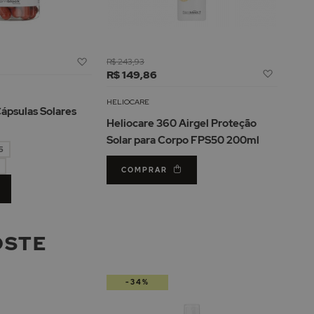
Adicionar
R$ 243,93
Adicion
à
R$ 149,86
à
Lista
Lista
de
HELIOCARE
Cápsulas Solares
de
Desejos
Heliocare 360 Airgel Proteção
Desejos
Solar para Corpo FPS50 200ml
5
COMPRAR
OSTE
-34%