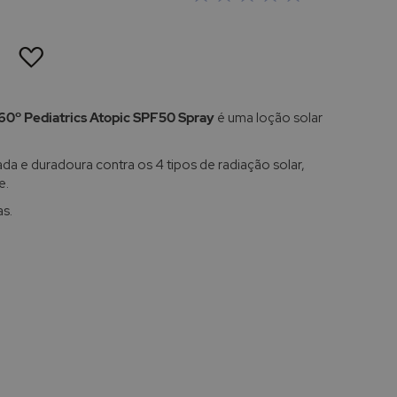
ADICIONAR
À
LISTA
DE
DESEJOS
60º Pediatrics Atopic SPF50 Spray
é uma loção solar
da e duradoura contra os 4 tipos de radiação solar,
e.
as.