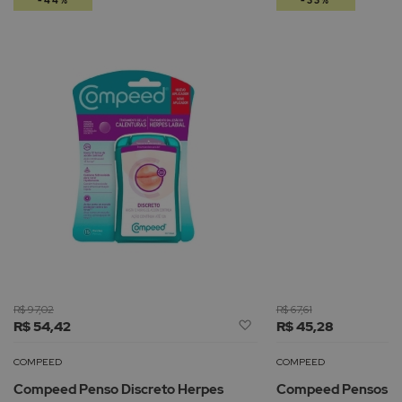
-44%
-33%
R$ 97,02
R$ 67,61
Adicionar
R$ 54,42
R$ 45,28
à
Lista
COMPEED
COMPEED
de
Compeed Penso Discreto Herpes
Compeed Pensos Bo
Desejos