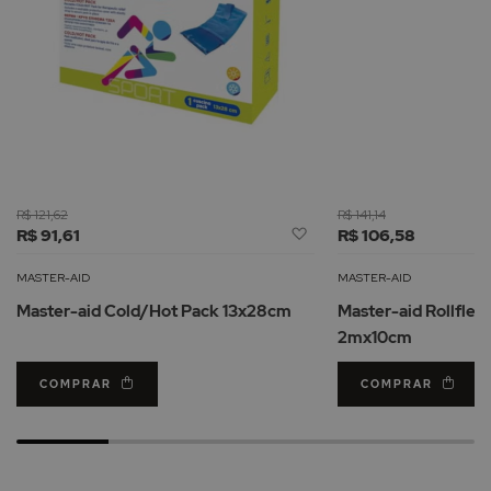
R$ 121,62
R$ 141,14
Adicionar
R$ 91,61
R$ 106,58
à
Lista
MASTER-AID
MASTER-AID
de
Master-aid Cold/Hot Pack 13x28cm
Master-aid Rollflex
Desejos
2mx10cm
COMPRAR
COMPRAR