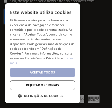
Sim, desejo receber a newsletter da cosmetis com
Newsletter:
promoções, campanhas e novidades.
Este website utiliza cookies
Utilizamos cookies para melhorar a sua
experiência de navegação e fornecer
conteúdo e publicidade personalizados. Ao
clicar em "Aceitar Todos", concorda com o
armazenamento de cookies no seu
dispositivo. Pode gerir as suas definições de
cookies clicando em "Definições de
Cookies". Para mais informações, consulte
as nossas Definições de Privacidade.
Saber
mais
ACEITAR TODOS
REJEITAR OPCIONAIS
DEFINIÇÕES DE COOKIES