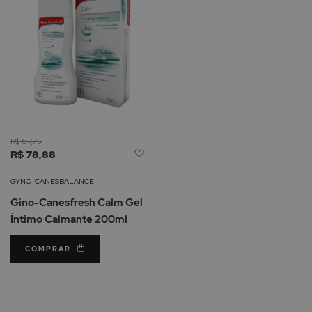
R$ 87,75
Adicionar
R$ 78,88
à
Lista
GYNO-CANESBALANCE
de
Gino-Canesfresh Calm Gel
Desejos
Íntimo Calmante 200ml
COMPRAR