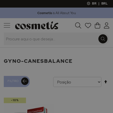
BR
|
BRL
Cosmetis
is All About You
Outlet
Procura
O Meu 
Marcas
Presentes
Minoxicapil
GYNO-CANESBALANCE
Al
FILTRO
pa
-10%
de