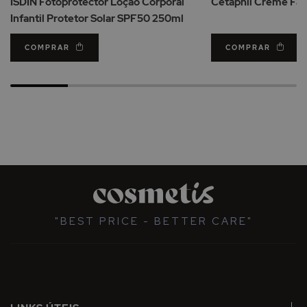
ISDIN Fotoprotector Loção Corporal
Cetaphil Creme Fac
Desejos
Infantil Protetor Solar SPF50 250ml
COMPRAR
COMPRAR
"BEST PRICE - BETTER CARE"