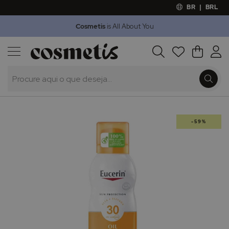
BR
|
BRL
Cosmetis
is All About You
Outlet
Procura
O Meu 
Marcas
Presentes
Minoxicapil
Saltar
-59%
para
o
final
da
Galeria
de
imagens