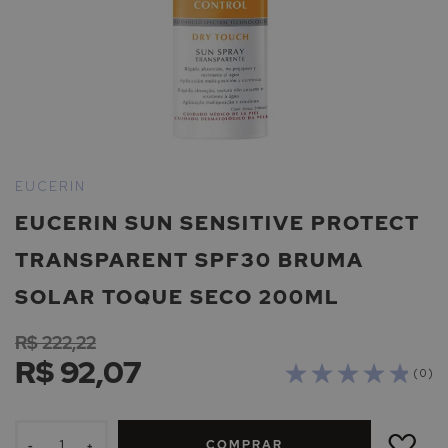
Saltar
para
EUCERIN
o
EUCERIN SUN SENSITIVE PROTECT
início
da
TRANSPARENT SPF30 BRUMA
Galeria
de
SOLAR TOQUE SECO 200ML
imagens
R$ 222,22
R$ 92,07
( 0 )
ADICIONAR
À
COMPRAR
LISTA
-
+