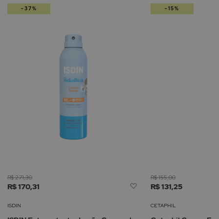
-37%
-15%
R$ 271,30
R$ 155,00
Adicionar
R$ 170,31
R$ 131,25
à
Lista
ISDIN
CETAPHIL
de