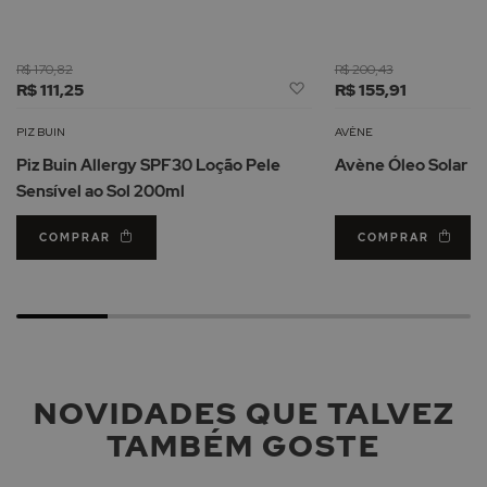
R$ 170,82
R$ 200,43
Adicionar
R$ 111,25
R$ 155,91
à
Lista
PIZ BUIN
AVÈNE
de
Piz Buin Allergy SPF30 Loção Pele
Avène Óleo Solar 
Desejos
Sensível ao Sol 200ml
COMPRAR
COMPRAR
NOVIDADES QUE TALVEZ
TAMBÉM GOSTE