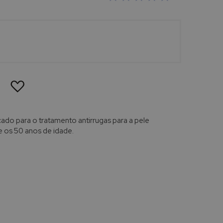
ADICIONAR
À
LISTA
DE
DESEJOS
cado para o tratamento antirrugas para a pele
e os 50 anos de idade.