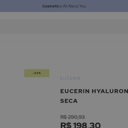
Cosmetis
is All About You
-32%
EUCERIN
EUCERIN HYALURON
SECA
R$ 290,93
R$ 198,30