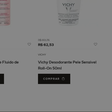
R$ 83,76
Adicionar
Adicion
R$ 62,53
à
à
Lista
Lista
VICHY
de
de
e Fluido de
Vichy Desodorante Pele Sensível
Desejos
Desejos
Roll-On 50ml
COMPRAR