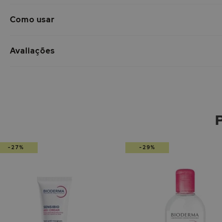
Como usar
Avaliações
-27%
-29%