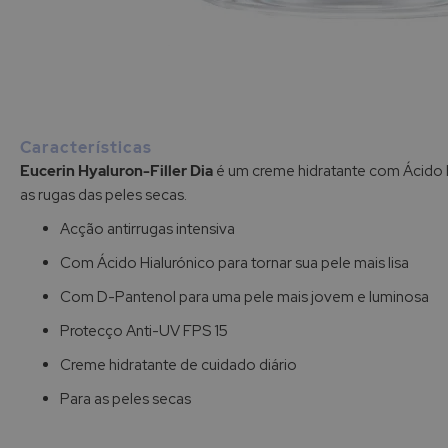
Saltar
para
o
início
Características
da
Eucerin Hyaluron-Filler Dia
é um creme hidratante com Ácido H
Galeria
as rugas das peles secas.
de
imagens
Acção antirrugas intensiva
Com Ácido Hialurónico para tornar sua pele mais lisa
Com D-Pantenol para uma pele mais jovem e luminosa
Protecço Anti-UV FPS 15
Creme hidratante de cuidado diário
Para as peles secas