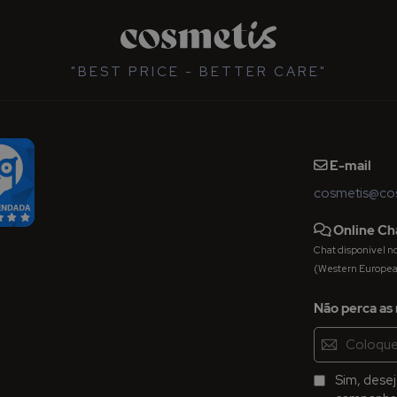
"BEST PRICE - BETTER CARE"
E-mail
cosmetis@cos
Online Ch
Chat disponível nos 
(Western Europe
Não perca as 
Inscreva-
se
na
Sim, dese
Newsletter: