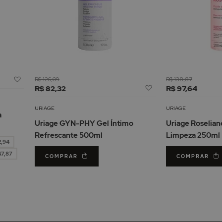
Adicionar
R$ 126,09
R$ 138,87
Adicionar
à
R$ 82,32
R$ 97,64
à
Lista
Lista
de
URIAGE
URIAGE
a
de
Desejos
Uriage GYN-PHY Gel Íntimo
Uriage Roselian
Desejos
Refrescante 500ml
Limpeza 250ml
2,94
47,87
COMPRAR
COMPRAR