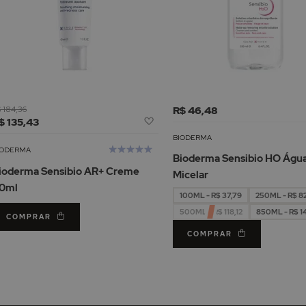
 184,36
R$ 46,48
Adicionar
$ 135,43
à
BIODERMA
Lista
Avaliação:
IODERMA
Bioderma Sensibio HO Águ
de
100%
ioderma Sensibio AR+ Creme
Micelar
Desejos
0ml
100ML - R$ 37,79
250ML - R$ 8
500ML - R$ 118,12
850ML - R$ 1
COMPRAR
COMPRAR