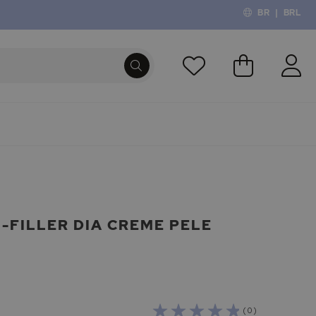
BR
|
BRL
O Meu Carri
PROCURA
-FILLER DIA CREME PELE
( 0 )