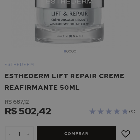
Saltar
para
ESTHEDERM
o
ESTHEDERM LIFT REPAIR CREME
início
da
REAFIRMANTE 50ML
Galeria
de
R$ 687,12
imagens
R$ 502,42
( 0 )
ADICIONAR
À
COMPRAR
LISTA
-
+
DE
DESEJOS