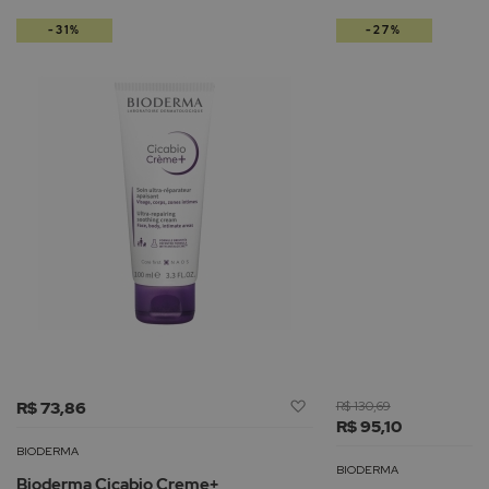
-31%
-27%
Adicionar
R$ 73,86
R$ 130,69
à
R$ 95,10
Lista
BIODERMA
de
BIODERMA
Bioderma Cicabio Creme+