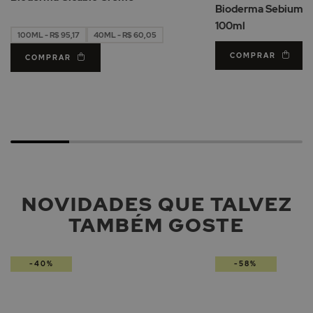
Desejos
Bioderma Sebium Ge
100ml
100ML - R$ 95,17
40ML - R$ 60,05
COMPRAR
COMPRAR
NOVIDADES QUE TALVEZ
TAMBÉM GOSTE
-40%
-58%