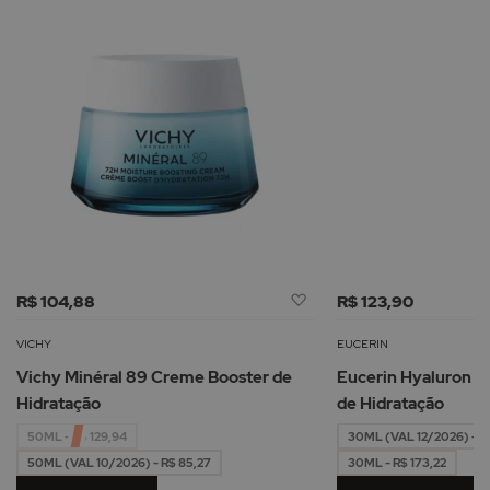
Adicionar
R$ 104,88
R$ 123,90
à
Lista
VICHY
EUCERIN
de
Vichy Minéral 89 Creme Booster de
Eucerin Hyaluron Fi
Desejos
Hidratação
de Hidratação
50ML - R$ 129,94
30ML (VAL 12/2026) - R
50ML (VAL 10/2026) - R$ 85,27
30ML - R$ 173,22