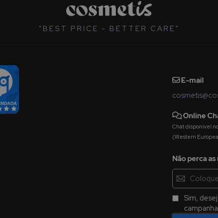
"BEST PRICE - BETTER CARE"
E-mail
cosmetis@cos
Online Ch
Chat disponível nos 
(Western Europe
Não perca as 
Inscreva-
se
na
Sim, dese
Newsletter:
campanhas