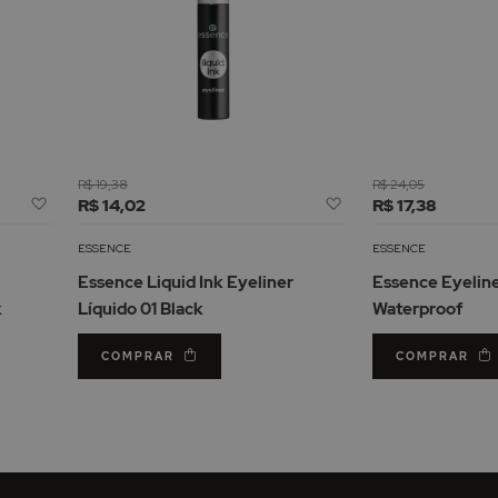
R$ 19,38
R$ 24,05
Adicionar
Adicionar
R$ 14,02
R$ 17,38
à
à
Lista
Lista
ESSENCE
ESSENCE
de
de
Essence Liquid Ink Eyeliner
Essence Eyelin
Desejos
Desejos
k
Líquido 01 Black
Waterproof
COMPRAR
COMPRAR