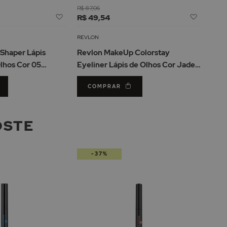
R$ 87,06
Adicionar
Adicion
R$ 49,54
à
à
Lista
Lista
REVLON
de
de
Shaper Lápis
Revlon MakeUp Colorstay
Desejos
Desejos
lhos Cor 05
Eyeliner Lápis de Olhos Cor Jade
e 1.2gr
0.28gr
COMPRAR
OSTE
-37%