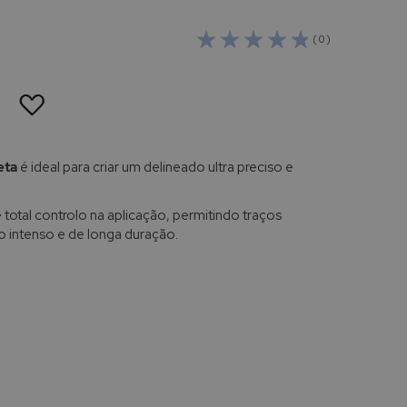
( 0 )
ADICIONAR
À
LISTA
DE
DESEJOS
eta
é ideal para criar um delineado ultra preciso e
total controlo na aplicação, permitindo traços
o intenso e de longa duração.