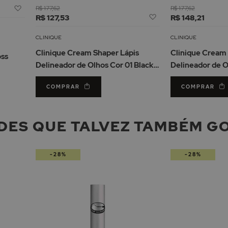
Adicionar
R$ 177,62
R$ 177,62
Adicionar
à
R$ 127,53
R$ 148,21
à
Lista
Lista
de
CLINIQUE
CLINIQUE
de
Desejos
Clinique Cream Shaper Lápis
Clinique Cream 
oss
Desejos
Delineador de Olhos Cor 01 Black
Delineador de O
Diamond 1.2gr
Chocolate Lustr
COMPRAR
COMPRAR
DES QUE TALVEZ TAMBÉM G
-28%
-28%