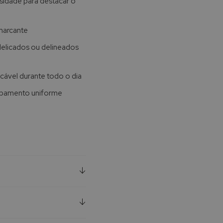
sidade para destacar o
 marcante
s delicados ou delineados
ável durante todo o dia
cabamento uniforme