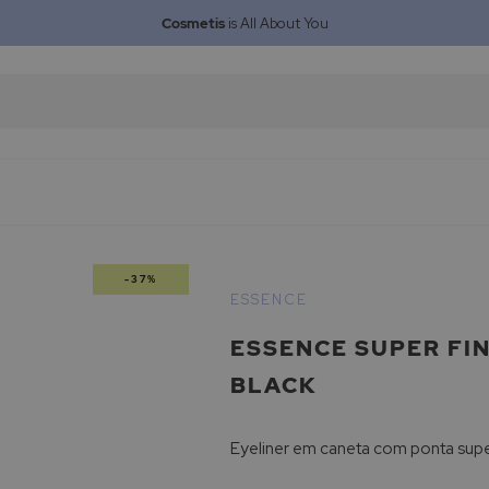
Cosmetis
is All About You
-37%
ESSENCE
ESSENCE SUPER FIN
BLACK
Eyeliner em caneta com ponta super