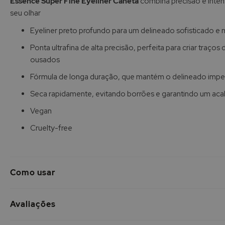
Essence Super Fine Eyeliner Caneta
combina precisão e inten
Galeria
seu olhar
de
imagens
Eyeliner preto profundo para um delineado sofisticado e
Ponta ultrafina de alta precisão, perfeita para criar traço
ousados
Fórmula de longa duração, que mantém o delineado impec
Seca rapidamente, evitando borrões e garantindo um a
Vegan
Cruelty-free
Como usar
Avaliações