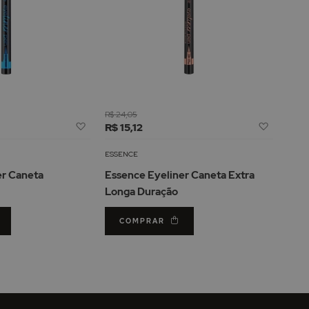
R$ 24,05
Adicionar
Adicion
R$ 15,12
à
à
Lista
Lista
ESSENCE
de
de
er Caneta
Essence Eyeliner Caneta Extra
Desejos
Desejos
Longa Duração
COMPRAR