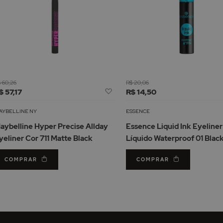
 60,26
R$ 20,06
Adicionar
$ 57,17
R$ 14,50
à
Lista
AYBELLINE NY
ESSENCE
de
aybelline Hyper Precise Allday
Essence Liquid Ink Eyeliner
Desejos
yeliner Cor 711 Matte Black
Líquido Waterproof 01 Blac
COMPRAR
COMPRAR