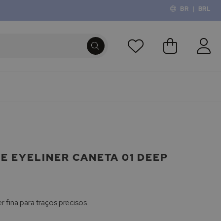
BR
|
BRL
O Meu Carri
PROCURA
E EYELINER CANETA 01 DEEP
 fina para traços precisos.