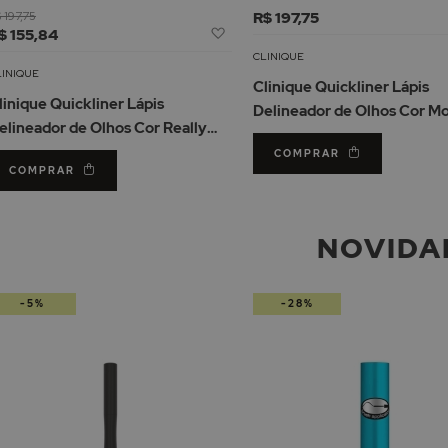
 197,75
R$ 197,75
Adicionar
$ 155,84
à
CLINIQUE
Lista
LINIQUE
Clinique Quickliner Lápis
de
linique Quickliner Lápis
Delineador de Olhos Cor M
Desejos
elineador de Olhos Cor Really
lack
COMPRAR
COMPRAR
NOVIDA
-5%
-28%