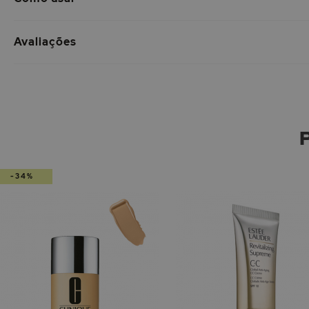
Avaliações
-34%