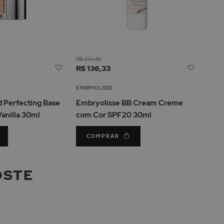
R$ 231,42
Adicionar
Adicion
R$ 136,33
à
à
Lista
Lista
EMBRYOLISSE
de
de
 Perfecting Base
Embryolisse BB Cream Creme
Desejos
Desejos
Vanilla 30ml
com Cor SPF20 30ml
COMPRAR
OSTE