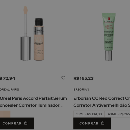
Adicionar
$ 72,94
R$ 165,23
à
Lista
ORÉAL PARIS
ERBORIAN
de
’Oréal Paris Accord Parfait Serum
Erborian CC Red Correct 
Desejos
oncealer Corretor Iluminador
Corretor Antivermelhidão 
1ml
15ML - R$ 134,33
40ML - R$ 26
COMPRAR
COMPRAR