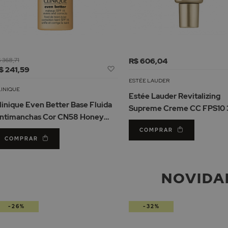
 368,71
R$ 606,04
Adicionar
$ 241,59
à
ESTÉE LAUDER
Lista
LINIQUE
Estée Lauder Revitalizing
de
linique Even Better Base Fluida
Supreme Creme CC FPS10
Desejos
ntimanchas Cor CN58 Honey
0ml
COMPRAR
COMPRAR
NOVIDA
-26%
-32%