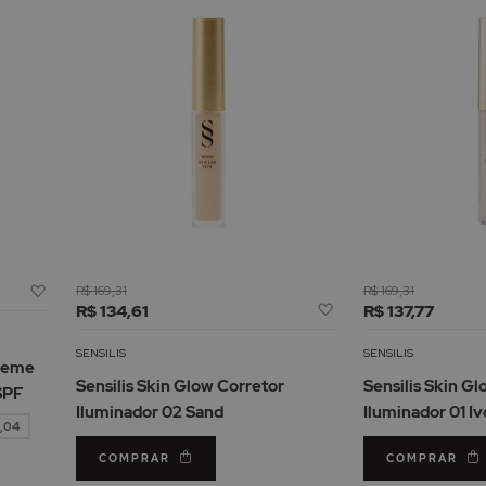
Adicionar
R$ 169,31
R$ 169,31
Adicionar
à
R$ 134,61
R$ 137,77
à
Lista
Lista
de
SENSILIS
SENSILIS
Creme
de
Desejos
Sensilis Skin Glow Corretor
Sensilis Skin G
SPF
Desejos
Iluminador 02 Sand
Iluminador 01 Iv
5,04
COMPRAR
COMPRAR