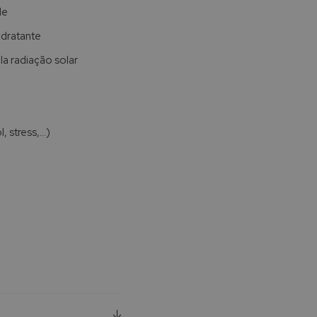
le
idratante
a radiação solar
 stress,...)