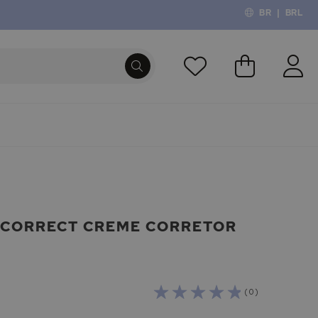
BR
|
BRL
O Meu Carri
PROCURA
 CORRECT CREME CORRETOR
( 0 )