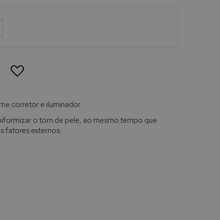
ADICIONAR
À
LISTA
DE
DESEJOS
e corretor e iluminador.
uniformizar o tom de pele, ao mesmo tempo que
 fatores externos.
.