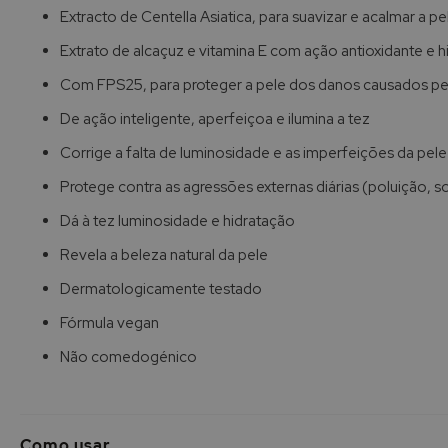
de
Extracto de Centella Asiatica, para suavizar e acalmar a pe
imagens
Extrato de alcaçuz e vitamina E com ação antioxidante e h
Com FPS25, para proteger a pele dos danos causados pel
De ação inteligente, aperfeiçoa e ilumina a tez
Corrige a falta de luminosidade e as imperfeições da pele
Protege contra as agressões externas diárias (poluição, sol,
Dá à tez luminosidade e hidratação
Revela a beleza natural da pele
Dermatologicamente testado
Fórmula vegan
Não comedogénico
Como usar