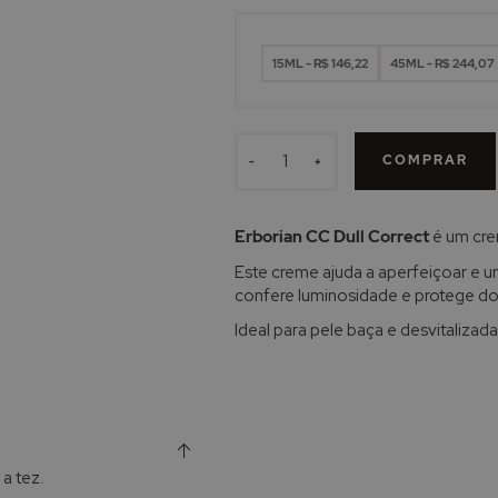
15ML - R$ 146,22
45ML - R$ 244,07
COMPRAR
-
+
Erborian CC Dull Correct
é um crem
Este creme ajuda a aperfeiçoar e 
confere luminosidade e protege dos
Ideal para pele baça e desvitalizada
 a tez.