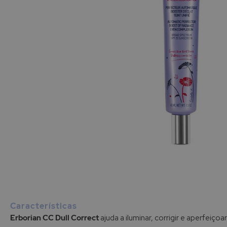
Saltar
para
o
início
Características
da
Erborian CC Dull Correct
ajuda a iluminar, corrigir e aperfeiçoar
Galeria