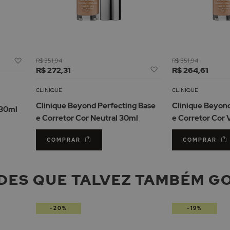
Adicionar
R$ 351,94
R$ 351,94
Adicionar
à
R$ 272,31
R$ 264,61
à
Lista
Lista
de
CLINIQUE
CLINIQUE
de
Desejos
Clinique Beyond Perfecting Base
Clinique Beyond
 30ml
Desejos
e Corretor Cor Neutral 30ml
e Corretor Cor 
COMPRAR
COMPRAR
DES QUE TALVEZ TAMBÉM G
-20%
-19%