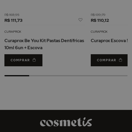
R$ 168,95
R$ 139,79
Adicionar
R$ 111,73
R$ 110,12
à
Lista
CURAPROX
CURAPROX
de
Curaprox Be You Kit Pastas Dentífricas
Curaprox Escova 54
Desejos
10ml 6un + Escova
COMPRAR
COMPRAR