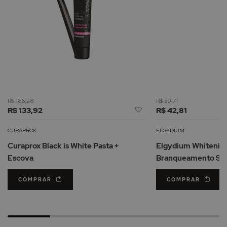
R$ 186,28
R$ 59,71
Adicionar
R$ 133,92
R$ 42,81
à
Lista
CURAPROX
ELGYDIUM
de
Curaprox Black is White Pasta +
Elgydium Whitening
Desejos
Escova
Branqueamento Sab
COMPRAR
COMPRAR