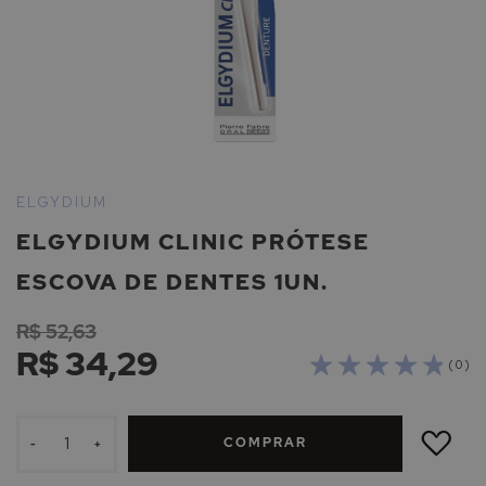
Saltar
para
ELGYDIUM
o
ELGYDIUM CLINIC PRÓTESE
início
da
ESCOVA DE DENTES 1UN.
Galeria
de
R$ 52,63
imagens
R$ 34,29
( 0 )
ADICIONAR
À
COMPRAR
LISTA
-
+
DE
DESEJOS