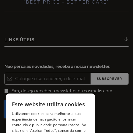
"BEST PRICE - BETTER CARE"
LINKS ÚTEIS
Não perca as novidades, receba a nossa newsletter.
Inscreva-
SUBSCREVER
se
na
Sim, desejo receber a newsletter da cosmetis com
Newsletter:
promoções, campanhas e novidades.
Este website utiliza cookies
Utilizamos cookies para melhorar a sua
experiência de navegação e fornecer
conteúdo e publicidade personalizados. Ao
clicar em "Aceitar Todos", concorda com o