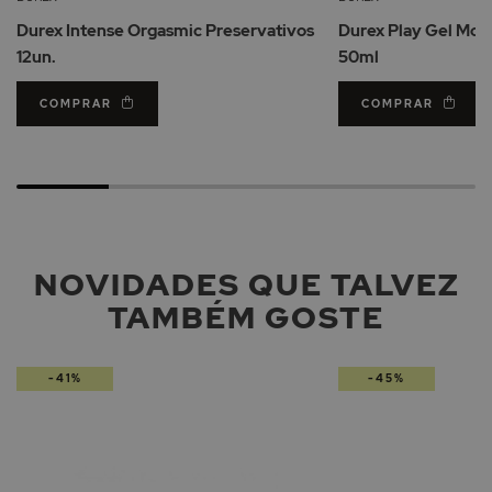
de
Durex Intense Orgasmic Preservativos
Durex Play Gel Mora
Desejos
12un.
50ml
COMPRAR
COMPRAR
NOVIDADES QUE TALVEZ
TAMBÉM GOSTE
-41%
-45%