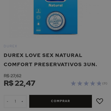
Saltar
para
DUREX
o
DUREX LOVE SEX NATURAL
início
da
COMFORT PRESERVATIVOS 3UN.
Galeria
de
R$ 27,62
imagens
R$ 22,47
( 0 )
ADICIONAR
À
COMPRAR
LISTA
-
+
DE
DESEJOS