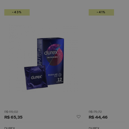
-43%
-41%
R$ 115,02
R$ 75,72
Adicionar
R$ 65,35
R$ 44,46
à
Lista
DUREX
DUREX