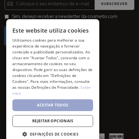
Inscreva-
SUBSCREVER
se
na
Sim, desejo receber a newsletter da cosmetis com
Newsletter:
promoções, campanhas e novidades.
Este website utiliza cookies
Utilizamos cookies para melhorar a sua
experiência de navegação e fornecer
conteúdo e publicidade personalizados. Ao
clicar em "Aceitar Todos", concorda com o
armazenamento de cookies no seu
dispositivo. Pode gerir as suas definições de
cookies clicando em "Definições de
Cookies". Para mais informações, consulte
as nossas Definições de Privacidade.
Saber
mais
ACEITAR TODOS
REJEITAR OPCIONAIS
DEFINIÇÕES DE COOKIES