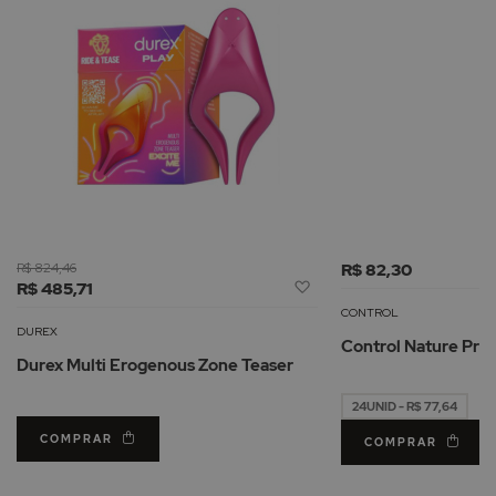
R$ 824,46
R$ 82,30
Adicionar
R$ 485,71
à
CONTROL
Lista
DUREX
Control Nature Pre
de
Durex Multi Erogenous Zone Teaser
Desejos
24UNID - R$ 77,64
COMPRAR
COMPRAR