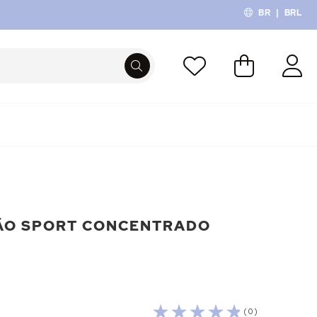
BR
|
BRL
O Meu Carri
PROCURA
ÃO SPORT CONCENTRADO
( 0 )