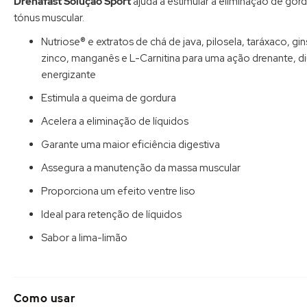
Drenafast Solução Sport
ajuda a estimular a eliminação de go
Galeria
tónus muscular.
de
imagens
Nutriose® e extratos de chá de java, pilosela, taráxaco, gi
zinco, manganês e L-Carnitina para uma ação drenante, diu
energizante
Estimula a queima de gordura
Acelera a eliminação de líquidos
Garante uma maior eficiência digestiva
Assegura a manutenção da massa muscular
Proporciona um efeito ventre liso
Ideal para retenção de líquidos
Sabor a lima-limão
Como usar