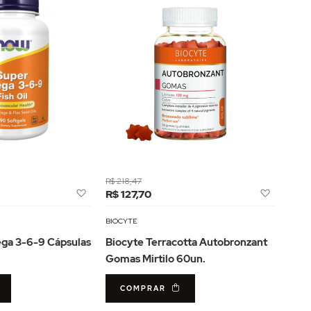
R$ 218,47
Adicionar
Adicion
R$ 127,70
à
à
Lista
Lista
BIOCYTE
de
de
ga 3-6-9 Cápsulas
Biocyte Terracotta Autobronzant
Desejos
Desejos
Gomas Mirtilo 60un.
COMPRAR