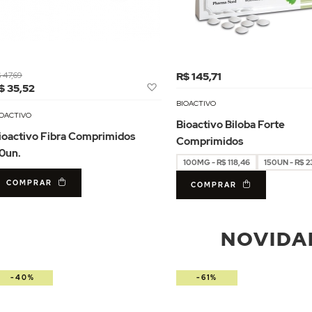
 47,69
R$ 145,71
Adicionar
$ 35,52
à
BIOACTIVO
Lista
IOACTIVO
Bioactivo Biloba Forte
de
ioactivo Fibra Comprimidos
Comprimidos
Desejos
0un.
100MG - R$ 118,46
150UN - R$ 2
COMPRAR
COMPRAR
NOVIDA
-40%
-61%