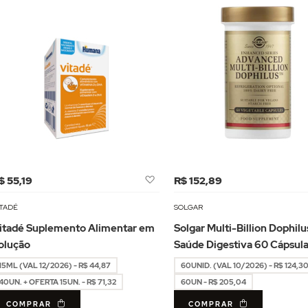
Adicionar
$ 55,19
R$ 152,89
à
Lista
ITADÉ
SOLGAR
de
itadé Suplemento Alimentar em
Solgar Multi-Billion Dophilu
Desejos
olução
Saúde Digestiva 60 Cápsul
15ML (VAL 12/2026) - R$ 44,87
60UNID. (VAL 10/2026) - R$ 124,3
40UN. + OFERTA 15UN. - R$ 71,32
60UN - R$ 205,04
COMPRAR
COMPRAR