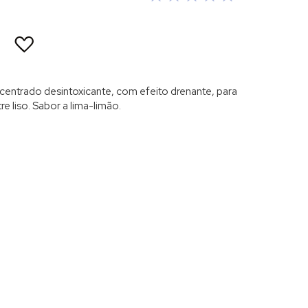
ADICIONAR
À
LISTA
DE
DESEJOS
entrado desintoxicante, com efeito drenante, para
e liso. Sabor a lima-limão.