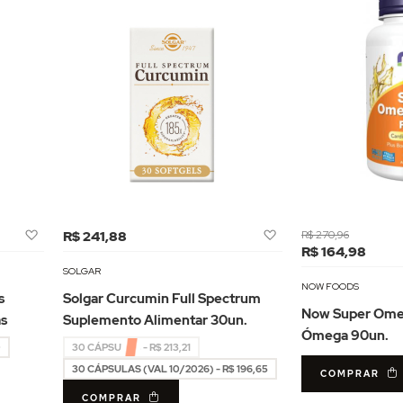
Adicionar
Adicionar
R$ 241,88
R$ 270,96
à
à
R$ 164,98
Lista
Lista
SOLGAR
de
de
NOW FOODS
s
Solgar Curcumin Full Spectrum
Desejos
Desejos
Now Super Ome
as
Suplemento Alimentar 30un.
Ómega 90un.
0
30 CÁPSULAS - R$ 213,21
30 CÁPSULAS (VAL 10/2026) - R$ 196,65
COMPRAR
COMPRAR