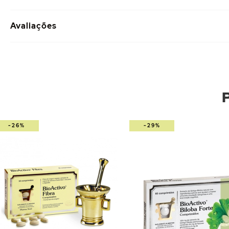
Avaliações
-26%
-29%