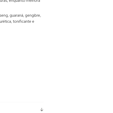
rduras, enquanto melhora
nseng, guaraná, gengibre,
rética, tonificante e