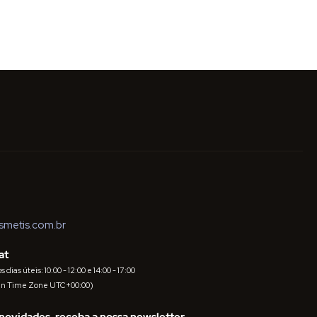
metis.com.br
at
dias úteis: 10:00 - 12:00 e 14:00 - 17:00
an Time Zone UTC+00:00)
novidades, receba a nossa newsletter.