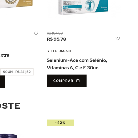
Adicionar
R$ 184,97
Adicion
à
R$ 95,78
à
Lista
Lista
de
SELENIUM-ACE
xtra
de
Desejos
Selenium-Ace com Selénio,
Desejos
Vitaminas A, C e E 30un
90UN - R$ 241,52
COMPRAR
OSTE
-42%