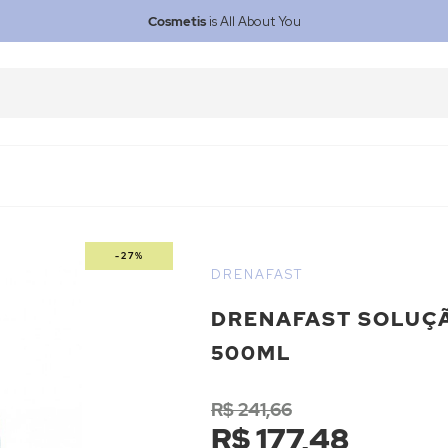
Cosmetis
is All About You
-27%
DRENAFAST
DRENAFAST SOLUÇ
500ML
R$ 241,66
R$ 177,48