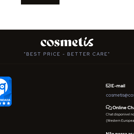
"BEST PRICE - BETTER CARE"
E-mail
cosmetis@cos
Online Ch
Chat disponível nos 
(Western Europe
Não perca as 