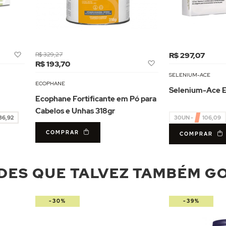
Adicionar
R$ 329,27
R$ 297,07
Adicionar
à
R$ 193,70
à
Lista
SELENIUM-ACE
Lista
de
ECOPHANE
Selenium-Ace E
de
Desejos
Ecophane Fortificante em Pó para
Desejos
Cabelos e Unhas 318gr
36,92
30UN - R$ 106,09
COMPRAR
COMPRAR
DES QUE TALVEZ TAMBÉM G
-30%
-39%